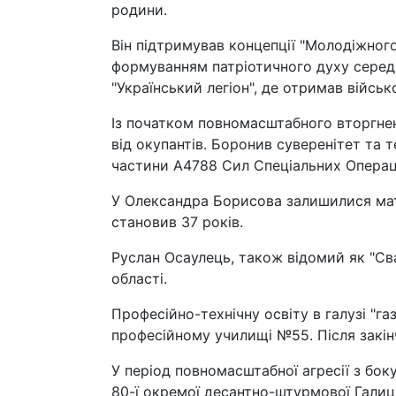
родини.
Він підтримував концепції "Молодіжног
формуванням патріотичного духу серед м
"Український легіон", де отримав військ
Із початком повномасштабного вторгне
від окупантів. Боронив суверенітет та т
частини А4788 Сил Спеціальних Операц
У Олександра Борисова залишилися мат
становив 37 років.
Руслан Осаулець, також відомий як "Св
області.
Професійно-технічну освіту в галузі "
професійному училищі №55. Після закінч
У період повномасштабної агресії з бок
80-ї окремої десантно-штурмової Гали