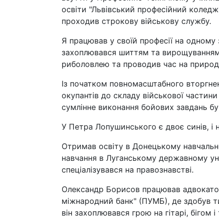
освіти "Львівський професійний коледж 
проходив строкову військову службу.
Я працював у своїй професії на одному 
захоплювався шиттям та вирощуванням 
риболовлею та проводив час на природі
Із початком повномасштабного вторгнен
окупантів до складу військової частини
сумлінне виконання бойових завдань б
У Петра Лопушинського є двоє синів, і
Отримав освіту в Донецькому навчальн
навчання в Луганському державному унів
спеціалізувався на правознавстві.
Олександр Борисов працював адвокато
міжнародний банк" (ПУМБ), де здобув ти
він захоплювався грою на гітарі, бігом 