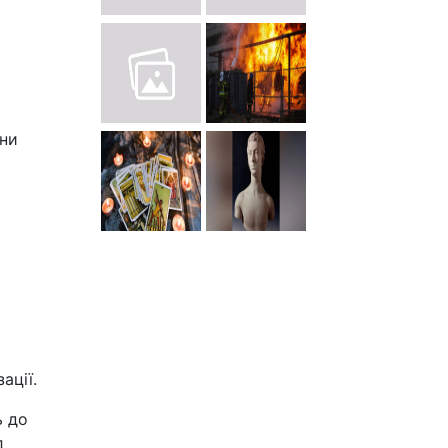
ини
ації.
ь до
л