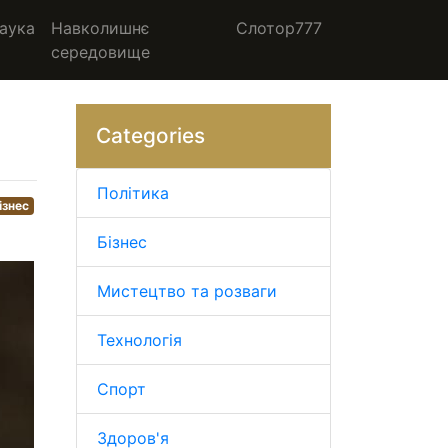
аука
Навколишнє
Слотор777
середовище
Categories
Політика
ізнес
Бізнес
Мистецтво та розваги
Технологія
Спорт
Здоров'я