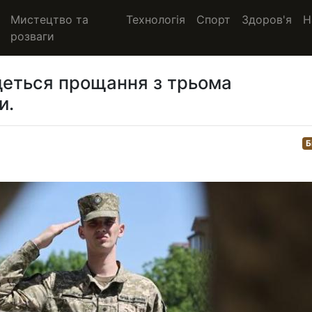
Мистецтво та
Технологія
Спорт
Здоров'я
Н
розваги
удеться прощання з трьома
и.
Б