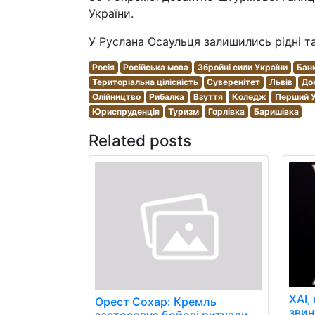
України.
У Руслана Осаульця залишились рідні та 
Росія
Російська мова
Збройні сили України
Бан
Територіальна цілісність
Суверенітет
Львів
До
Олійництво
Рибалка
Взуття
Коледж
Перший У
Юриспруденція
Туризм
Горлівка
Баришівка
Related posts
XAI,
Орест Сохар: Кремль
звин