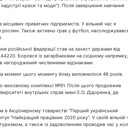
індустрії краси та моди"). Після завершення навчання
з місцевих приватних підприємств. У вільний час я
рослин. Також активно грав у футбол, насолоджувавс
.
ня російської федерації став на захист держави від
 А4220. Боровся із загарбниками на східному напрямку,
ув нагороджений численними відзнаками.
 на момент цього моменту йому виповнилося 46 років.
о-виховному комплексі №91. Після цього продовжив
ерситеті внутрішніх справ імені Е.О. Дідоренка, де
м в Акціонерному товаристві "Перший український
тул "Найкращий працівник 2020 року". У своїй вільній 
і туризмом, а також із задоволенням проводив час у кол