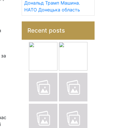
Дональд Трамп
Машина.
НАТО
Донецька область
Recent posts
я
 за
час
і