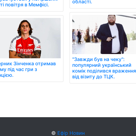
області.
ті повітря в Мемфісі.
"Завжди був на чеку":
рник Зінченка отримав
популярний український
му під час гри з
комік поділився враженн
цією.
від візиту до ТЦК.
©
Ефір Новин