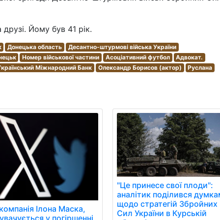
друзі. Йому був 41 рік.
к
Донецька область
Десантно-штурмові війська України
нецьк
Номер військової частини
Асоціативний футбол
Адвокат.
країнський Міжнародний Банк
Олександр Борисов (актор)
Руслана
"Це принесе свої плоди":
аналітик поділився думк
щодо стратегій Збройних
 компанія Ілона Маска,
Сил України в Курській
увачується у погіршенні