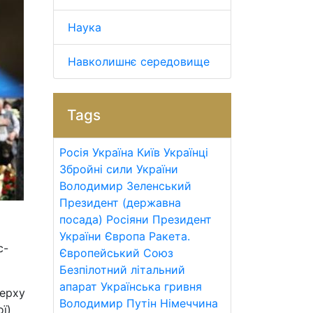
Наука
Навколишнє середовище
Tags
Росія
Україна
Київ
Українці
Збройні сили України
Володимир Зеленський
Президент (державна
посада)
Росіяни
Президент
України
Європа
Ракета.
с-
Європейський Союз
Безпілотний літальний
апарат
Українська гривня
верху
Володимир Путін
Німеччина
ї)