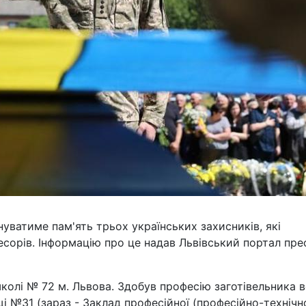
нуватиме пам'ять трьох українських захисників, які
есорів. Інформацію про це надав Львівський портал пре
школі № 72 м. Львова. Здобув професію заготівельника 
 №31 (зараз - Заклад професійної (професійно-технічно