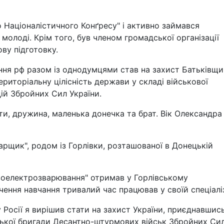
о Націоналістичного Конґресу" і активно займався
олоді. Крім того, був членом громадської організації
ову підготовку.
ння рф разом із однодумцями став на захист Батьківщ
ериторіальну цілісність держави у складі військової
ій Збройних Сил України.
и, дружина, маленька донечка та брат. Вік Олександра
арщик", родом із Горлівки, розташованої в Донецькій
газоелектрозварювання" отримав у Горлівському
ення навчання тривалий час працював у своїй спеціаліз
у Росії я вирішив стати на захист України, приєднавшис
цької бригади Десантно-штурмових військ Збройних Си