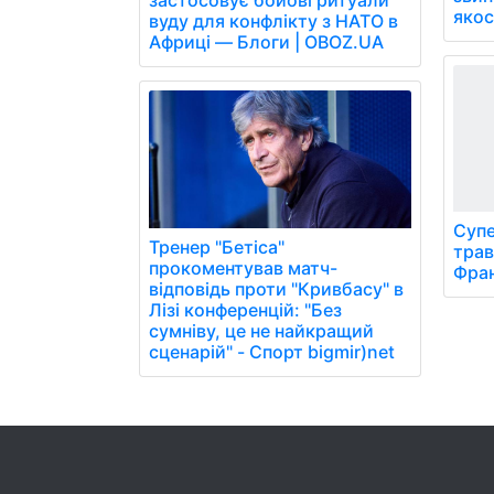
застосовує бойові ритуали
якос
вуду для конфлікту з НАТО в
Африці — Блоги | OBOZ.UA
Супе
Тренер "Бетіса"
трав
прокоментував матч-
Фран
відповідь проти "Кривбасу" в
Лізі конференцій: "Без
сумніву, це не найкращий
сценарій" - Спорт bigmir)net