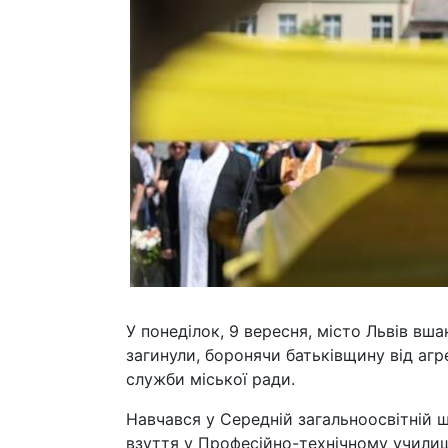
У понеділок, 9 вересня, місто Львів вша
загинули, боронячи батьківщину від агр
служби міської ради.
Навчався у Середній загальноосвітній 
взуття у Професійно-технічному училищі