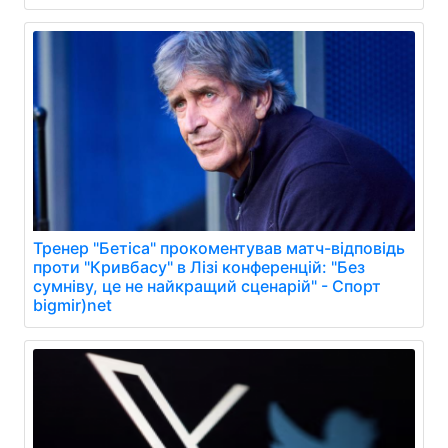
Тренер "Бетіса" прокоментував матч-відповідь
проти "Кривбасу" в Лізі конференцій: "Без
сумніву, це не найкращий сценарій" - Спорт
bigmir)net