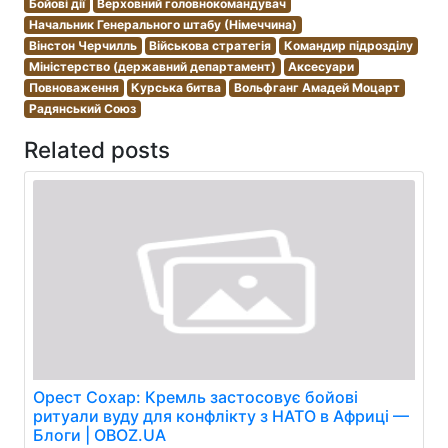
Бойові дії
Верховний головнокомандувач
Начальник Генерального штабу (Німеччина)
Вінстон Черчилль
Військова стратегія
Командир підрозділу
Міністерство (державний департамент)
Аксесуари
Повноваження
Курська битва
Вольфганг Амадей Моцарт
Радянський Союз
Related posts
Орест Сохар: Кремль застосовує бойові
ритуали вуду для конфлікту з НАТО в Африці —
Блоги | OBOZ.UA