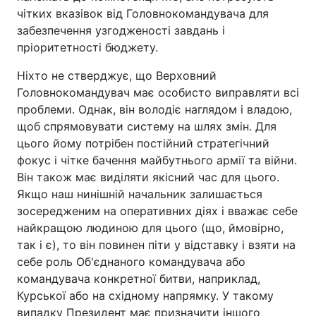
чітких вказівок від Головнокомандувача для
забезпечення узгодженості завдань і
пріоритетності бюджету.
Ніхто не стверджує, що Верховний
Головнокомандувач має особисто виправляти всі
проблеми. Однак, він володіє наглядом і владою,
щоб спрямовувати систему на шлях змін. Для
цього йому потрібен постійний стратегічний
фокус і чітке бачення майбутнього армії та війни.
Він також має виділяти якісний час для цього.
Якщо наш нинішній начальник залишається
зосередженим на оперативних діях і вважає себе
найкращою людиною для цього (що, ймовірно,
так і є), то він повинен піти у відставку і взяти на
себе роль Об'єднаного командувача або
командувача конкретної битви, наприклад,
Курської або на східному напрямку. У такому
випадку Президент має призначити іншого