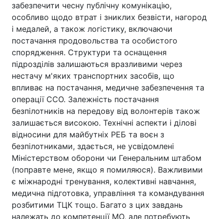
забезпечити чесну публічну комунікацію,
особливо щодо втрат і зниклих безвісти, нагород
і медалей, а також логістику, включаючи
постачання продовольства та особистого
спорядження. Структури та оснащення
підрозділів залишаються вразливими через
нестачу м'яких транспортних засобів, що
впливає на постачання, медичне забезпечення та
операції ССО. Залежність постачання
безпілотників на передову від волонтерів також
залишається високою. Технічні аспекти і ділові
відносини для майбутніх РЕБ та воєн з
безпілотниками, здається, не усвідомлені
Міністерством оборони чи Генеральним штабом
(поправте мене, якщо я помиляюся). Важливими
є міжнародні тренування, колективні навчання,
медична підготовка, управління та командування
розбитими ТЦК тощо. Багато з цих завдань
належать до компетенції МО, але потребують