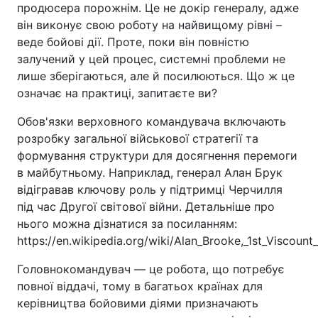
продюсера порожнім. Це не докір генералу, адже
він виконує свою роботу на найвищому рівні –
веде бойові дії. Проте, поки він повністю
залучений у цей процес, системні проблеми не
лише зберігаються, але й посилюються. Що ж це
означає на практиці, запитаєте ви?
Обов'язки верховного командувача включають
розробку загальної військової стратегії та
формування структури для досягнення перемоги
в майбутньому. Наприклад, генерал Алан Брук
відігравав ключову роль у підтримці Черчилля
під час Другої світової війни. Детальніше про
нього можна дізнатися за посиланням:
https://en.wikipedia.org/wiki/Alan_Brooke,_1st_Viscoun
Головнокомандувач — це робота, що потребує
повної віддачі, тому в багатьох країнах для
керівництва бойовими діями призначають