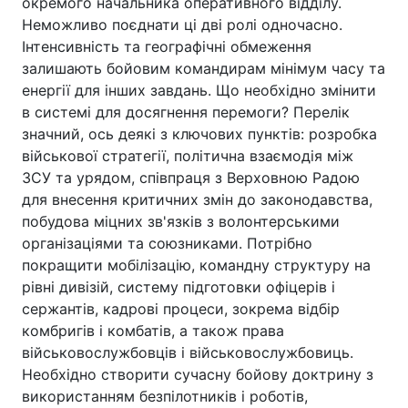
окремого начальника оперативного відділу.
Неможливо поєднати ці дві ролі одночасно.
Інтенсивність та географічні обмеження
залишають бойовим командирам мінімум часу та
енергії для інших завдань. Що необхідно змінити
в системі для досягнення перемоги? Перелік
значний, ось деякі з ключових пунктів: розробка
військової стратегії, політична взаємодія між
ЗСУ та урядом, співпраця з Верховною Радою
для внесення критичних змін до законодавства,
побудова міцних зв'язків з волонтерськими
організаціями та союзниками. Потрібно
покращити мобілізацію, командну структуру на
рівні дивізій, систему підготовки офіцерів і
сержантів, кадрові процеси, зокрема відбір
комбригів і комбатів, а також права
військовослужбовців і військовослужбовиць.
Необхідно створити сучасну бойову доктрину з
використанням безпілотників і роботів,