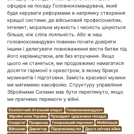
офіцера на посаду Головнокомандувача, який
буде керувати реформами в напрямку створення
кращої системи, де військовий професіоналізм,
інтелект, моральна мужність і чесність цінуються
більше, ніж сліпа лояльність. Або ж наш
головнокомандувач повинен почати довіряти
іншим і делегувати повноваження вести битви під
його керівництвом, але без втручання. Якщо
цього не станеться, ми продовжимо намагатися
досягти гармонії з оркестром, в якому бракує
музикантів і підготовки. Замість красивої музики
ми матимемо какофонію. Структуру управління
Збройними Силами має бути переглянуто, якщо
ми прагнемо перемоги у війні.
Безпілотний літальний апарат
Головнокомандувач
Збройні сили України
Президент (державна посада)
Солдате!
Продюсер
Генеральний персонал
Мобілізація
Військові
Директор
Підприємництво
Друга світова війна