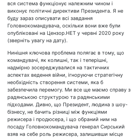
вся система функціонує належним чином і
виконує політичні директиви Президента. Я не
буду зараз описувати всі завдання
Головнокомандувача, оскільки вони вже були
опубліковані на Цензор.НЕТ у червні 2020 року
(зверніть увагу на дату).
Нинішня ключова проблема полягає в тому, що
командувачі, як колишні, так і теперішні,
надмірно зосереджувалися на тактичних
аспектах ведення війни, ігноруючи стратегічну
необхідність створення системи, яка б
забезпечила перемогу. Ми все ще маємо справу з
радянською структурою та радянськими
підходами. Дивно, що Президент, людина з шоу-
бізнесу, не бачить різниці між функціями
режисера і продюсера, і що обраний ним на
посаду Головнокомандувача генерал Сирський
взяв на себе роль режисера, залишивши місце