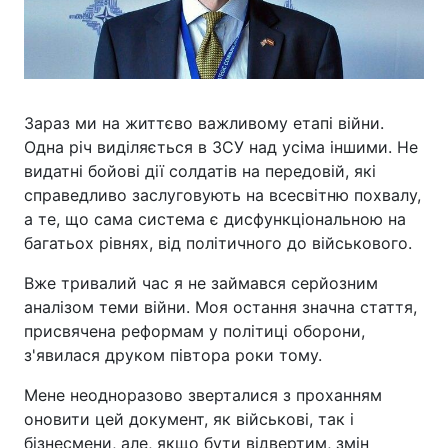
Зараз ми на життєво важливому етапі війни.
Одна річ виділяється в ЗСУ над усіма іншими. Не
видатні бойові дії солдатів на передовій, які
справедливо заслуговують на всесвітню похвалу,
а те, що сама система є дисфункціональною на
багатьох рівнях, від політичного до військового.
Вже тривалий час я не займався серйозним
аналізом теми війни. Моя остання значна стаття,
присвячена реформам у політиці оборони,
з'явилася друком півтора роки тому.
Мене неодноразово зверталися з проханням
оновити цей документ, як військові, так і
бізнесмени, але, якщо бути відвертим, змін