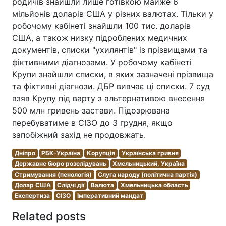
родичів знайшли лише готівкою майже 6
мільйонів доларів США у різних валютах. Тільки у
робочому кабінеті знайшли 100 тис. доларів
США, а також низку підроблених медичних
документів, списки "ухилянтів" із прізвищами та
фіктивними діагнозами. У робочому кабінеті
Крупи знайшли списки, в яких зазначені прізвища
та фіктивні діагнози. ДБР вивчає ці списки. 7 суд
взяв Крупу під варту з альтернативою внесення
500 млн гривень застави. Підозрювана
перебуватиме в СІЗО до 3 грудня, якщо
запобіжний захід не продовжать.
Дніпро
РБК-Україна
Корупція
Українська гривня
Державне бюро розслідувань
Хмельницький, Україна
Стримування (пенологія)
Слуга народу (політична партія)
Долар США
Слідчі дії
Валюта
Хмельницька область
Експертиза
СІЗО
Імперативний мандат
Related posts