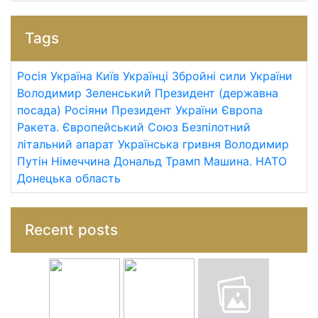
Tags
Росія
Україна
Київ
Українці
Збройні сили України
Володимир Зеленський
Президент (державна
посада)
Росіяни
Президент України
Європа
Ракета.
Європейський Союз
Безпілотний
літальний апарат
Українська гривня
Володимир
Путін
Німеччина
Дональд Трамп
Машина.
НАТО
Донецька область
Recent posts