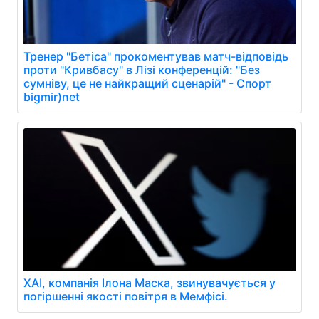
Тренер "Бетіса" прокоментував матч-відповідь
проти "Кривбасу" в Лізі конференцій: "Без
сумніву, це не найкращий сценарій" - Спорт
bigmir)net
XAI, компанія Ілона Маска, звинувачується у
погіршенні якості повітря в Мемфісі.