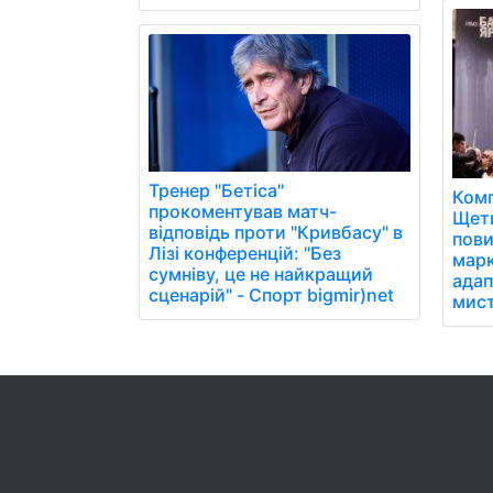
Тренер "Бетіса"
Ком
прокоментував матч-
Щети
відповідь проти "Кривбасу" в
пови
Лізі конференцій: "Без
марк
сумніву, це не найкращий
адап
сценарій" - Спорт bigmir)net
мист