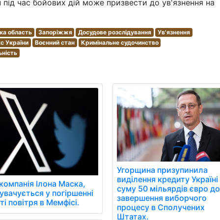
 під час бойових дій може призвести до ув'язнення на
ка область
Запоріжжя
Досудове розслідування
Ув'язнення
с України
Воєнний стан
Кримінальне судочинство
ьність
Угорщина призупинила
виділення кредиту Україні
 компанія Ілона Маска,
суму 50 мільярдів євро д
увачується у погіршенні
завершення виборчого
ті повітря в Мемфісі.
процесу в Сполучених
Штатах.