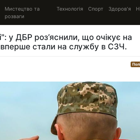
Мистецтво та
Технологія
Спорт
Здоров'я
Н
розваги
": у ДБР роз’яснили, що очікує на
і вперше стали на службу в СЗЧ.
Пол