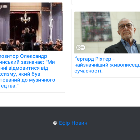
позитор Олександр
Ґергард Ріхтер -
нський зазначає: "Ми
найзначніший живописец
нні відмовитися від
сучасності.
сизму, який був
тований до музичного
ецтва."
©
Ефір Новин