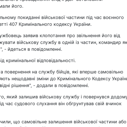
мали його.
льному покиданні військової частини під час воєнного
татті 407 Кримінального кодексу України.
лужбовець заявив клопотання про звільнення його від
увати військову службу в одній із частин, командир як
, - йдеться в повідомленні.
ід кримінальної відповідальності.
а повернення на службу бійців, які вперше самовільно
ияють нещодавні зміни до Кримінального Кодексу Україн
ідні рішення", - додали в повідомленні.
го, який залишив військову службу і повернувся додому
ід час судового слухання він обгрунтував свій вчинок
чили, що самовільне залишення військової частини або