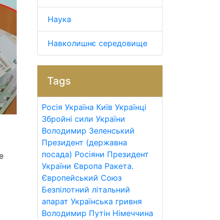
Наука
Навколишнє середовище
Tags
Росія
Україна
Київ
Українці
Збройні сили України
Володимир Зеленський
Президент (державна
посада)
Росіяни
Президент
е
України
Європа
Ракета.
Європейський Союз
Безпілотний літальний
апарат
Українська гривня
Володимир Путін
Німеччина