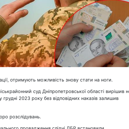
уації, отримують можливість знову стати на ноги.
іськрайонний суд Дніпропетровської області вирішив н
 грудні 2023 року без відповідних наказів залишив
ро розслідувань.
нального провадження слідчі ДБР встановили