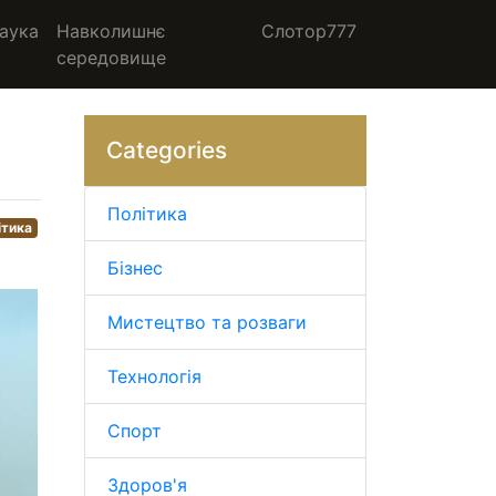
аука
Навколишнє
Слотор777
середовище
Categories
Політика
ітика
Бізнес
Мистецтво та розваги
Технологія
Спорт
Здоров'я