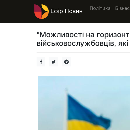
Політика
Бізнес
Ефір Новин
"Можливості на горизонті
військовослужбовців, як