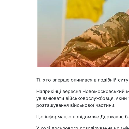
Ті, хто вперше опинився в подібній сит
Наприкінці вересня Новомосковський м
ув'язнювати військовослужбовця, який у
розташування військової частини.
Цю інформацію повідомляє Державне бю
У ході досудового розслідування кримі