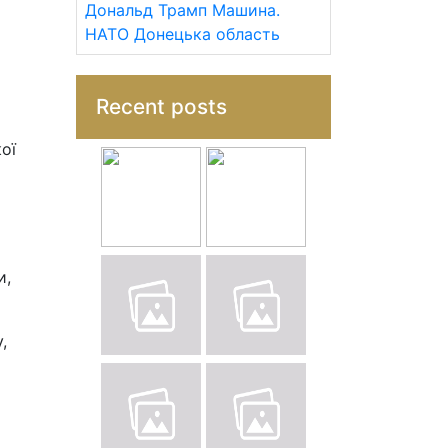
Дональд Трамп
Машина.
НАТО
Донецька область
Recent posts
ої
и,
,