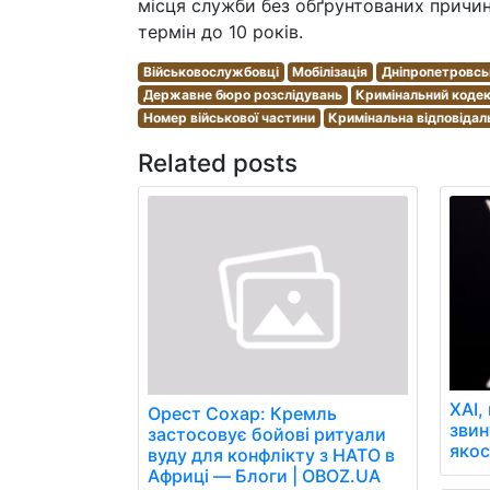
місця служби без обґрунтованих причин
термін до 10 років.
Військовослужбовці
Мобілізація
Дніпропетровсь
Державне бюро розслідувань
Кримінальний кодек
Номер військової частини
Кримінальна відповідал
Related posts
XAI,
Орест Сохар: Кремль
звин
застосовує бойові ритуали
якос
вуду для конфлікту з НАТО в
Африці — Блоги | OBOZ.UA