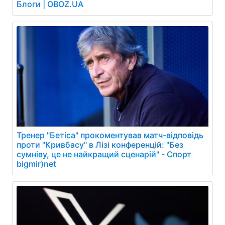
Блоги | OBOZ.UA
Тренер "Бетіса" прокоментував матч-відповідь
проти "Кривбасу" в Лізі конференцій: "Без
сумніву, це не найкращий сценарій" - Спорт
bigmir)net