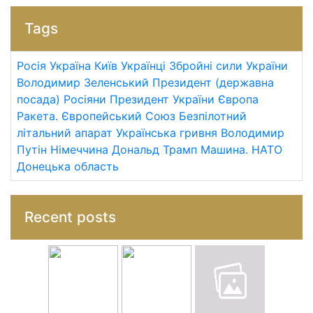
Tags
Росія
Україна
Київ
Українці
Збройні сили України
Володимир Зеленський
Президент (державна
посада)
Росіяни
Президент України
Європа
Ракета.
Європейський Союз
Безпілотний
літальний апарат
Українська гривня
Володимир
Путін
Німеччина
Дональд Трамп
Машина.
НАТО
Донецька область
Recent posts