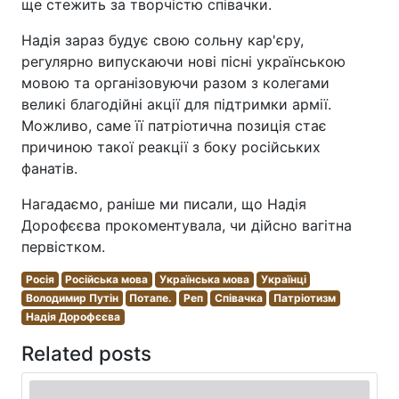
ще стежить за творчістю співачки.
Надія зараз будує свою сольну кар'єру,
регулярно випускаючи нові пісні українською
мовою та організовуючи разом з колегами
великі благодійні акції для підтримки армії.
Можливо, саме її патріотична позиція стає
причиною такої реакції з боку російських
фанатів.
Нагадаємо, раніше ми писали, що Надія
Дорофєєва прокоментувала, чи дійсно вагітна
первістком.
Росія
Російська мова
Українська мова
Українці
Володимир Путін
Потапе.
Реп
Співачка
Патріотизм
Надія Дорофєєва
Related posts