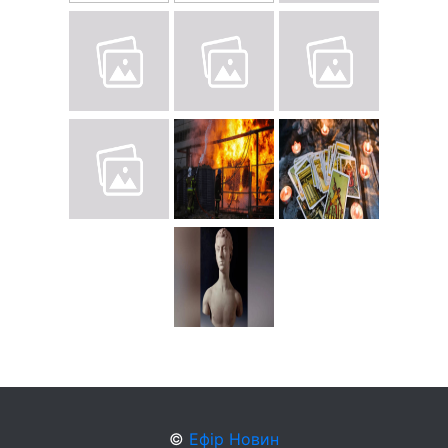
©
Ефір Новин