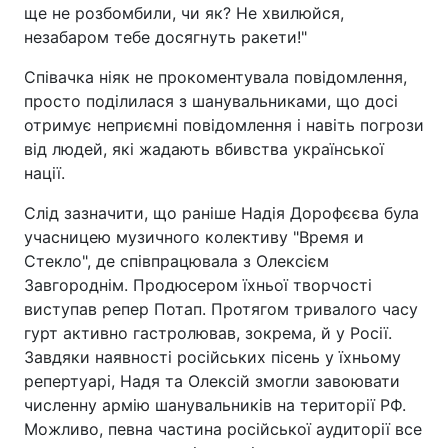
ще не розбомбили, чи як? Не хвилюйся,
незабаром тебе досягнуть ракети!"
Співачка ніяк не прокоментувала повідомлення,
просто поділилася з шанувальниками, що досі
отримує неприємні повідомлення і навіть погрози
від людей, які жадають вбивства української
нації.
Слід зазначити, що раніше Надія Дорофєєва була
учасницею музичного колективу "Время и
Стекло", де співпрацювала з Олексієм
Завгороднім. Продюсером їхньої творчості
виступав репер Потап. Протягом тривалого часу
гурт активно гастролював, зокрема, й у Росії.
Завдяки наявності російських пісень у їхньому
репертуарі, Надя та Олексій змогли завоювати
численну армію шанувальників на території РФ.
Можливо, певна частина російської аудиторії все