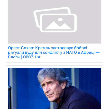
Орест Сохар: Кремль застосовує бойові
ритуали вуду для конфлікту з НАТО в Африці —
Блоги | OBOZ.UA