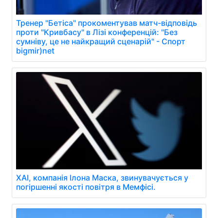
Тренер "Бетіса" прокоментував матч-відповідь
проти "Кривбасу" в Лізі конференцій: "Без
сумніву, це не найкращий сценарій" - Спорт
bigmir)net
XAI, компанія Ілона Маска, звинувачується у
погіршенні якості повітря в Мемфісі.