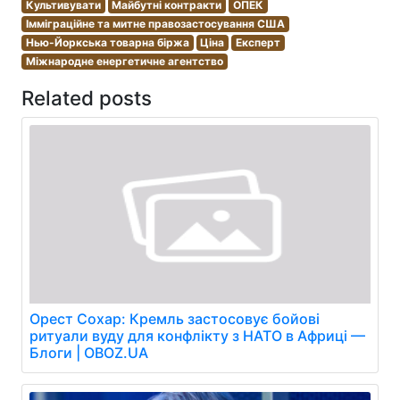
Культивувати
Майбутні контракти
ОПЕК
Імміграційне та митне правозастосування США
Нью-Йоркська товарна біржа
Ціна
Експерт
Міжнародне енергетичне агентство
Related posts
Орест Сохар: Кремль застосовує бойові
ритуали вуду для конфлікту з НАТО в Африці —
Блоги | OBOZ.UA