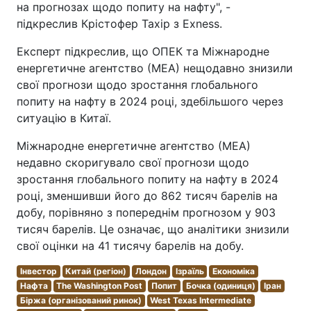
на прогнозах щодо попиту на нафту", -
підкреслив Крістофер Тахір з Exness.
Експерт підкреслив, що ОПЕК та Міжнародне
енергетичне агентство (МЕА) нещодавно знизили
свої прогнози щодо зростання глобального
попиту на нафту в 2024 році, здебільшого через
ситуацію в Китаї.
Міжнародне енергетичне агентство (МЕА)
недавно скоригувало свої прогнози щодо
зростання глобального попиту на нафту в 2024
році, зменшивши його до 862 тисяч барелів на
добу, порівняно з попереднім прогнозом у 903
тисяч барелів. Це означає, що аналітики знизили
свої оцінки на 41 тисячу барелів на добу.
Інвестор
Китай (регіон)
Лондон
Ізраїль
Економіка
Нафта
The Washington Post
Попит
Бочка (одиниця)
Іран
Біржа (організований ринок)
West Texas Intermediate