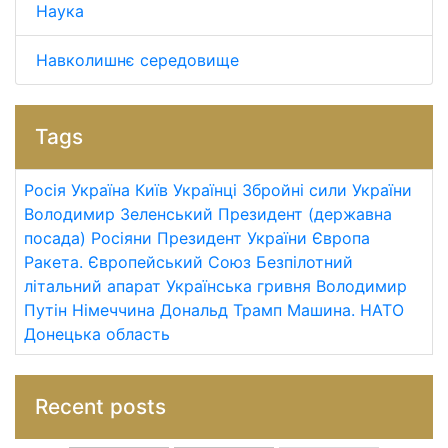
Наука
Навколишнє середовище
Tags
Росія
Україна
Київ
Українці
Збройні сили України
Володимир Зеленський
Президент (державна
посада)
Росіяни
Президент України
Європа
Ракета.
Європейський Союз
Безпілотний
літальний апарат
Українська гривня
Володимир
Путін
Німеччина
Дональд Трамп
Машина.
НАТО
Донецька область
Recent posts