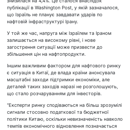
знизилася на 4,4%. Це сталося внаслідок
публікації в Washington Post, у якій зазначалося,
що Ізраїль не планує завдавати ударів по
нафтовій інфраструктурі Ірану.
У той же час, напруга між Ізраїлем та Іраном
залишається на високому рівні, і нове
загострення ситуації може призвести до
збільшення цін на нафтопродукти.
Іншим важливим фактором для нафтового ринку
є ситуація в Китаї, де влада країни анонсувала
масштабні заходи підтримки економіки, але
деталей таких заходів наразі не розголошують,
що стало розчаруванням для інвесторів.
"Експерти ринку сподіваються на більш зрозумілі
сигнали стосовно податкової та бюджетної
політики Китаю, оскільки невизначеність навколо
темпів економічного відновлення позначається