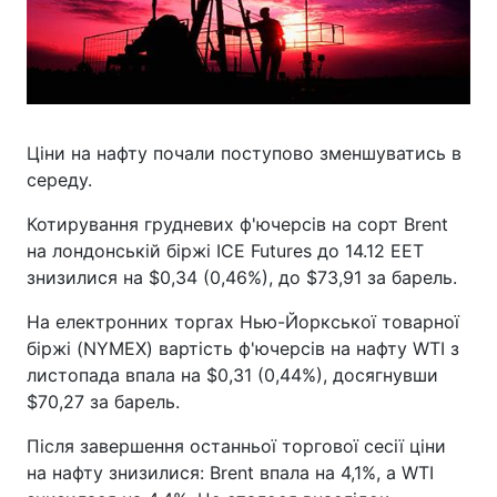
Ціни на нафту почали поступово зменшуватись в
середу.
Котирування грудневих ф'ючерсів на сорт Brent
на лондонській біржі ICE Futures до 14.12 EET
знизилися на $0,34 (0,46%), до $73,91 за барель.
На електронних торгах Нью-Йоркської товарної
біржі (NYMEX) вартість ф'ючерсів на нафту WTI з
листопада впала на $0,31 (0,44%), досягнувши
$70,27 за барель.
Після завершення останньої торгової сесії ціни
на нафту знизилися: Brent впала на 4,1%, а WTI