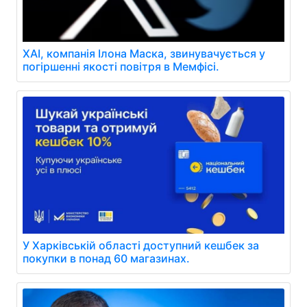
XAI, компанія Ілона Маска, звинувачується у
погіршенні якості повітря в Мемфісі.
У Харківській області доступний кешбек за
покупки в понад 60 магазинах.