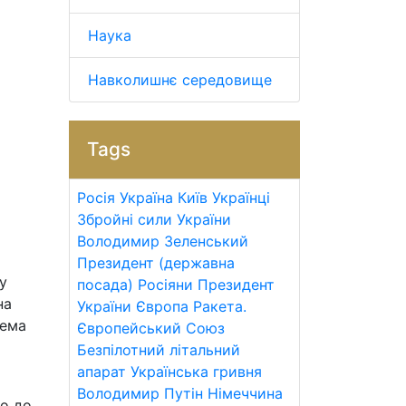
Наука
Навколишнє середовище
Tags
Росія
Україна
Київ
Українці
Збройні сили України
Володимир Зеленський
Президент (державна
у
посада)
Росіяни
Президент
на
України
Європа
Ракета.
рема
Європейський Союз
Безпілотний літальний
апарат
Українська гривня
Володимир Путін
Німеччина
но до