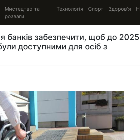
Мистецтво та
Технологія
Спорт
Здоров'я
Н
розваги
я банків забезпечити, щоб до 2025
 були доступними для осіб з