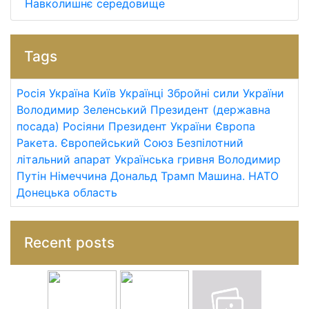
Навколишнє середовище
Tags
Росія
Україна
Київ
Українці
Збройні сили України
Володимир Зеленський
Президент (державна
посада)
Росіяни
Президент України
Європа
Ракета.
Європейський Союз
Безпілотний
літальний апарат
Українська гривня
Володимир
Путін
Німеччина
Дональд Трамп
Машина.
НАТО
Донецька область
Recent posts