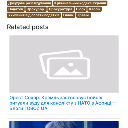
Досудове розслідування
Кримінальний кодекс України
Податок
Прокурор.
Прокуратура
Пісок
Каолін
Ухилення від сплати податків
Глина.
Гравій.
Related posts
Орест Сохар: Кремль застосовує бойові
ритуали вуду для конфлікту з НАТО в Африці —
Блоги | OBOZ.UA