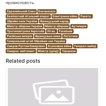
промисловість.
Європейський Союз
Боєприпаси
Безпілотний літальний апарат
Електронна війна
Ракета.
Збройні сили України
Французький народ
Міністр оборони України
Міністр оборони
Артилерія
Протиповітряна боротьба
Літак.
Facebook
Російська імперія
Французька мова
Логістика
Генеральний штаб Збройних сил України
Умєров Рустем Енверович
Агресивна війна
Генерал-майор
Генерал-лейтенант
Міністр (уряд)
Тероризм
Related posts