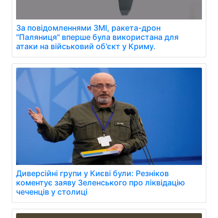
За повідомленнями ЗМІ, ракета-дрон
"Паляниця" вперше була використана для
атаки на військовий об'єкт у Криму.
Диверсійні групи у Києві були: Резніков
коментує заяву Зеленського про ліквідацію
чеченців у столиці