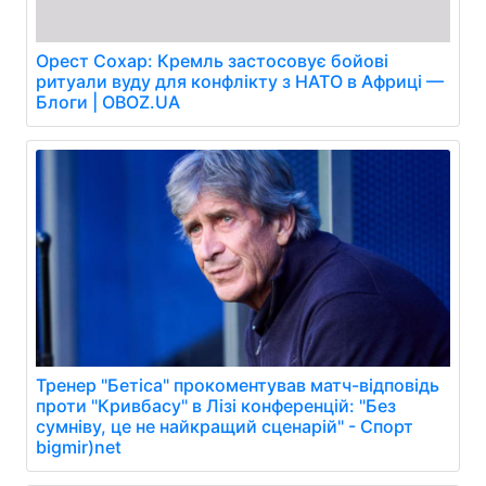
Орест Сохар: Кремль застосовує бойові
ритуали вуду для конфлікту з НАТО в Африці —
Блоги | OBOZ.UA
Тренер "Бетіса" прокоментував матч-відповідь
проти "Кривбасу" в Лізі конференцій: "Без
сумніву, це не найкращий сценарій" - Спорт
bigmir)net