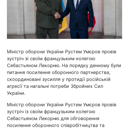
Міністр оборони України Рустем Умєров провів
зустріч зі своїм французьким колегою
Себастьяном Лекорню. На порядку денному були
питання посилення оборонного партнерства,
скоординовані зусилля у протидії російській
агресії та нагальні потреби Збройних Сил
України.
Міністр оборони України Рустем Умєров провів
зустріч із своїм французьким колегою
Себастьяном Лекорню для обговорення
посилення оборонного співробітництва та