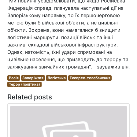
"Ми повинні усвідомлювати, що якщо Російська
Федерація справді планувала наступальні дії на
Запорізькому напрямку, то їх першочерговою
метою були б військові об'єкти, а не цивільні
об'єкти. Зокрема, вони намагалися б знищити
логістичні маршрути, позиції військ та інші
важливі складові військової інфраструктури.
Однак, натомість, їхні удари спрямовані на
цивільне населення, що призводить до терору та
залякування звичайних громадян", - зауважив він.
Росія
Запоріжжя
Логістика
Експрес-телебачення
Терор (політика)
Related posts