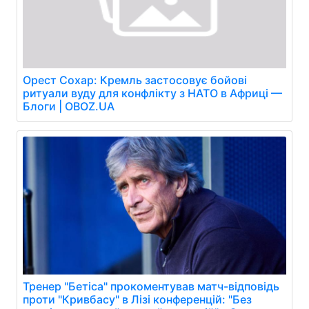
Орест Сохар: Кремль застосовує бойові
ритуали вуду для конфлікту з НАТО в Африці —
Блоги | OBOZ.UA
Тренер "Бетіса" прокоментував матч-відповідь
проти "Кривбасу" в Лізі конференцій: "Без