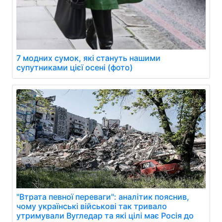
7 модних сумок, які стануть нашими
супутниками цієї осені (фото)
"Втрата певної переваги": аналітик пояснив,
чому українські військові так тривало
утримували Вугледар та які цілі має Росія до