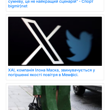
сумніву, це не найкращий сценарій" - Спорт
bigmir)net
XAI, компанія Ілона Маска, звинувачується у
погіршенні якості повітря в Мемфісі.