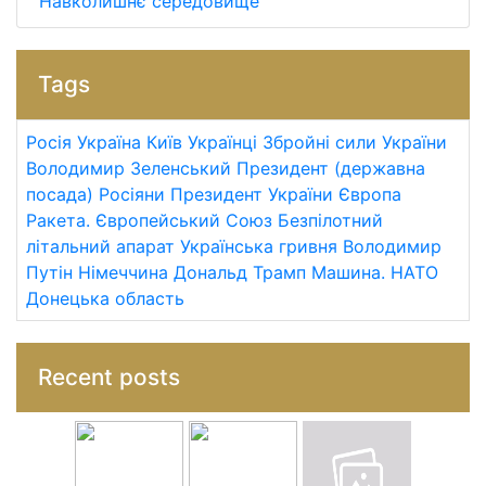
Навколишнє середовище
Tags
Росія
Україна
Київ
Українці
Збройні сили України
Володимир Зеленський
Президент (державна
посада)
Росіяни
Президент України
Європа
Ракета.
Європейський Союз
Безпілотний
літальний апарат
Українська гривня
Володимир
Путін
Німеччина
Дональд Трамп
Машина.
НАТО
Донецька область
Recent posts