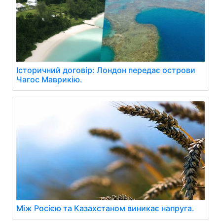
Історичний договір: Лондон передає острови
Чагос Маврикію.
Між Росією та Казахстаном виникає напруга.