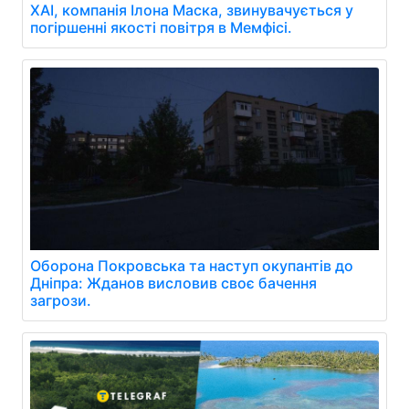
XAI, компанія Ілона Маска, звинувачується у
погіршенні якості повітря в Мемфісі.
Оборона Покровська та наступ окупантів до
Дніпра: Жданов висловив своє бачення
загрози.