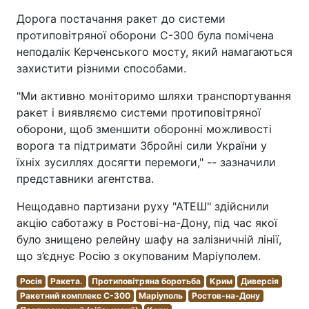
Дорога постачання ракет до системи
протиповітряної оборони С-300 була помічена
неподалік Керченського мосту, який намагаються
захистити різними способами.
"Ми активно моніторимо шляхи транспортування
ракет і виявляємо системи протиповітряної
оборони, щоб зменшити оборонні можливості
ворога та підтримати Збройні сили України у
їхніх зусиллях досягти перемоги," -- зазначили
представники агентства.
Нещодавно партизани руху "АТЕШ" здійснили
акцію саботажу в Ростові-на-Дону, під час якої
було знищено релейну шафу на залізничній лінії,
що з’єднує Росію з окупованим Маріуполем.
Росія
Ракета.
Протиповітряна боротьба
Крим
Диверсія
Ракетний комплекс С-300
Маріуполь
Ростов-на-Дону