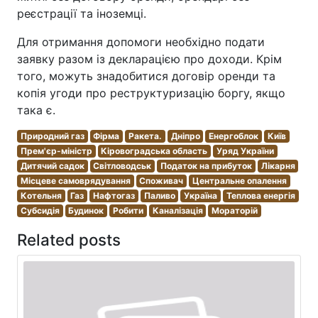
реєстрації та іноземці.
Для отримання допомоги необхідно подати
заявку разом із декларацією про доходи. Крім
того, можуть знадобитися договір оренди та
копія угоди про реструктуризацію боргу, якщо
така є.
Природний газ
Фірма
Ракета.
Дніпро
Енергоблок
Київ
Прем'єр-міністр
Кіровоградська область
Уряд України
Дитячий садок
Світловодськ
Податок на прибуток
Лікарня
Місцеве самоврядування
Споживач
Центральне опалення
Котельня
Газ
Нафтогаз
Паливо
Україна
Теплова енергія
Субсидія
Будинок
Робити
Каналізація
Мораторій
Related posts