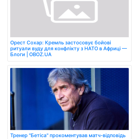
Орест Сохар: Кремль застосовує бойові
ритуали вуду для конфлікту з НАТО в Африці —
Блоги | OBOZ.UA
Тренер "Бетіса" прокоментував матч-відповідь