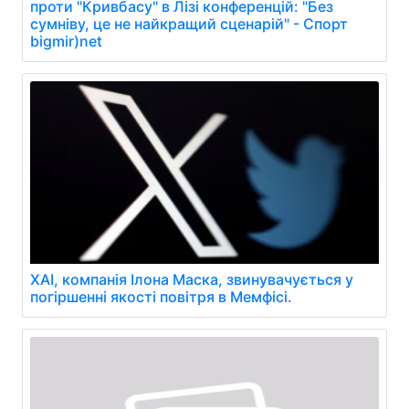
проти "Кривбасу" в Лізі конференцій: "Без
сумніву, це не найкращий сценарій" - Спорт
bigmir)net
XAI, компанія Ілона Маска, звинувачується у
погіршенні якості повітря в Мемфісі.