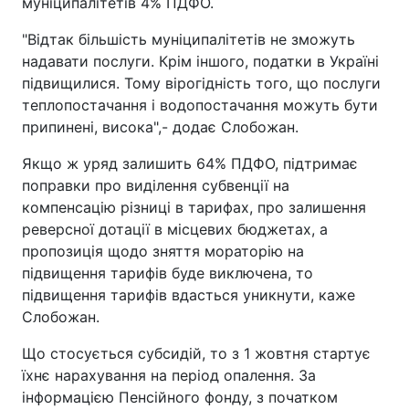
муніципалітетів 4% ПДФО.
"Відтак більшість муніципалітетів не зможуть
надавати послуги. Крім іншого, податки в Україні
підвищилися. Тому вірогідність того, що послуги
теплопостачання і водопостачання можуть бути
припинені, висока",- додає Слобожан.
Якщо ж уряд залишить 64% ПДФО, підтримає
поправки про виділення субвенції на
компенсацію різниці в тарифах, про залишення
реверсної дотації в місцевих бюджетах, а
пропозиція щодо зняття мораторію на
підвищення тарифів буде виключена, то
підвищення тарифів вдасться уникнути, каже
Слобожан.
Що стосується субсидій, то з 1 жовтня стартує
їхнє нарахування на період опалення. За
інформацією Пенсійного фонду, з початком