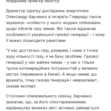
повідомив прем'єр-міністр.
Директор Центру досліджень енергетики
Олександр Харченко в інтерв'ю Главреду також
зауважує: особисто у нього жодних побоювань
щодо обсягів газу немає. Він також відзначає
особливості української газової генерації - і чому
її важко пошкодити ракетами.
"У нас достатньо газу, резервів, і саме з точки
зору кількості газу, я не бачу проблем. Газової
генерації у нас майже немає - у нас є тільки
трохи когенераційних потужностей у великих
містах (переважно в Києві). А якщо немає що
вражати, тому газова генерація і невразлива",-
сказав експерт.
Стосовно опалювального сезону, Харченко
зазначає, що, за його спостереженнями,
керівництво великих міст активно займається