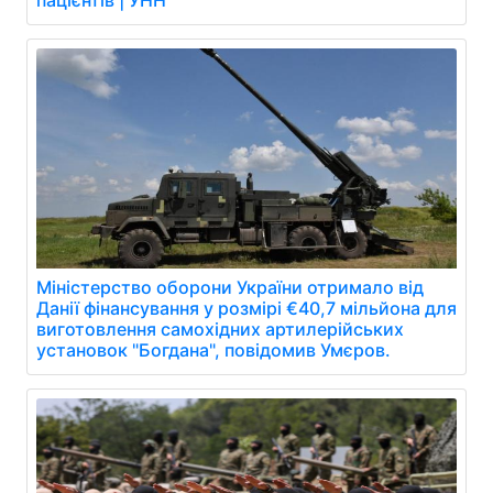
пацієнтів | УНН
Міністерство оборони України отримало від
Данії фінансування у розмірі €40,7 мільйона для
виготовлення самохідних артилерійських
установок "Богдана", повідомив Умєров.