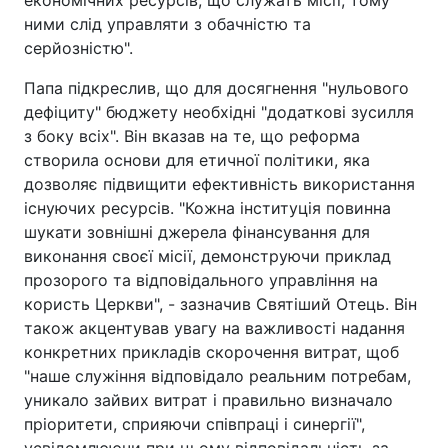
економічних ресурсів, що служать місії, тому
ними слід управляти з обачністю та
серйозністю".
Папа підкреслив, що для досягнення "нульового
дефіциту" бюджету необхідні "додаткові зусилля
з боку всіх". Він вказав на те, що реформа
створила основи для етичної політики, яка
дозволяє підвищити ефективність використання
існуючих ресурсів. "Кожна інституція повинна
шукати зовнішні джерела фінансування для
виконання своєї місії, демонструючи приклад
прозорого та відповідального управління на
користь Церкви", - зазначив Святіший Отець. Він
також акцентував увагу на важливості надання
конкретних прикладів скорочення витрат, щоб
"наше служіння відповідало реальним потребам,
уникало зайвих витрат і правильно визначало
пріоритети, сприяючи співпраці і синергії",