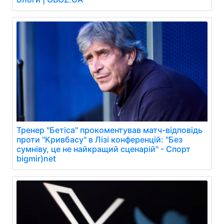
Тренер "Бетіса" прокоментував матч-відповідь
проти "Кривбасу" в Лізі конференцій: "Без
сумніву, це не найкращий сценарій" - Спорт
bigmir)net