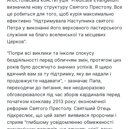
Апостольська конституція "Predicate Evangelium"
визначила нову структуру Святого Престолу. Все
це робиться для того, щоб курія максимально
ефективно "підтримувала Наступника святого
Петра у виконанні його верховного пастирського
служіння на благо вселенської та місцевих
Церков".
"Попри всі виклики та інколи спокусу
бездіяльності перед обличчям змін, протягом цих
років було досягнуто значних успіхів. Я щиро
вдячний вам за ту підтримку, яку ви надали і
продовжуєте надавати", - зазначає Папа,
переходячи до питання, яке неодноразово
обговорювалося під час зборів кардиналів перед
початком конклаву 2013 року: економічної
реформи Святого Престолу. Святіший Отець
підкреслює, що цей запит виявився пророчим і
сприяв "глибшому усвідомленню обмеженості