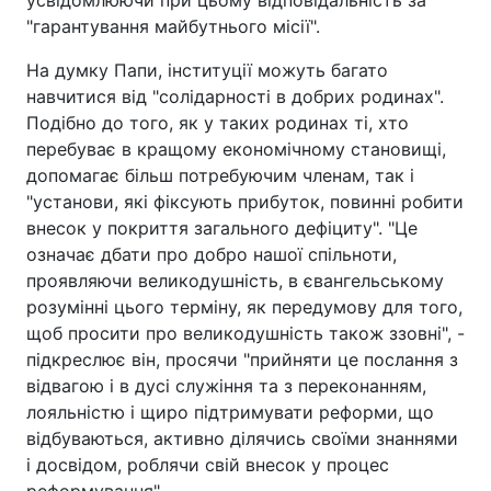
усвідомлюючи при цьому відповідальність за
"гарантування майбутнього місії".
На думку Папи, інституції можуть багато
навчитися від "солідарності в добрих родинах".
Подібно до того, як у таких родинах ті, хто
перебуває в кращому економічному становищі,
допомагає більш потребуючим членам, так і
"установи, які фіксують прибуток, повинні робити
внесок у покриття загального дефіциту". "Це
означає дбати про добро нашої спільноти,
проявляючи великодушність, в євангельському
розумінні цього терміну, як передумову для того,
щоб просити про великодушність також ззовні", -
підкреслює він, просячи "прийняти це послання з
відвагою і в дусі служіння та з переконанням,
лояльністю і щиро підтримувати реформи, що
відбуваються, активно ділячись своїми знаннями
і досвідом, роблячи свій внесок у процес