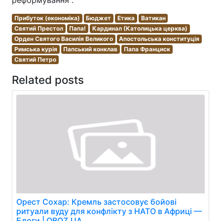
реформування".
Прибуток (економіка)
Бюджет
Етика
Ватикан
Святий Престол
Папа!
Кардинал (Католицька церква)
Орден Святого Василія Великого
Апостольська конституція
Римська курія
Папський конклав
Папа Франциск
Святий Петро
Related posts
Орест Сохар: Кремль застосовує бойові
ритуали вуду для конфлікту з НАТО в Африці —
Блоги | OBOZ.UA