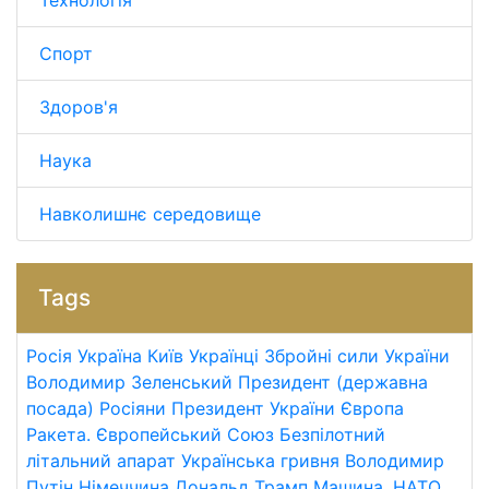
Технологія
Спорт
Здоров'я
Наука
Навколишнє середовище
Tags
Росія
Україна
Київ
Українці
Збройні сили України
Володимир Зеленський
Президент (державна
посада)
Росіяни
Президент України
Європа
Ракета.
Європейський Союз
Безпілотний
літальний апарат
Українська гривня
Володимир
Путін
Німеччина
Дональд Трамп
Машина.
НАТО