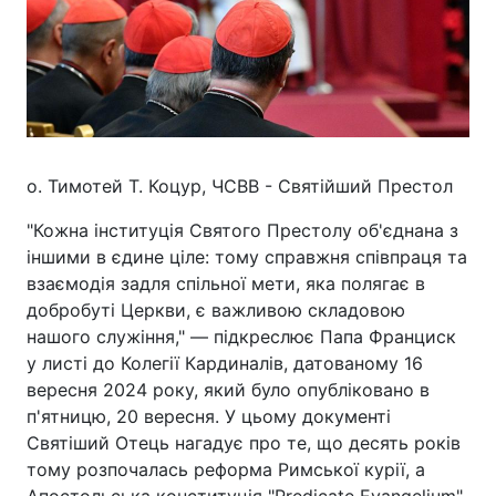
о. Тимотей Т. Коцур, ЧСВВ - Святійший Престол
"Кожна інституція Святого Престолу об'єднана з
іншими в єдине ціле: тому справжня співпраця та
взаємодія задля спільної мети, яка полягає в
добробуті Церкви, є важливою складовою
нашого служіння," — підкреслює Папа Франциск
у листі до Колегії Кардиналів, датованому 16
вересня 2024 року, який було опубліковано в
п'ятницю, 20 вересня. У цьому документі
Святіший Отець нагадує про те, що десять років
тому розпочалась реформа Римської курії, а