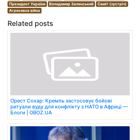
Президент України
Володимир Зеленський
Саміт (зустріч)
Агресивна війна
Related posts
Орест Сохар: Кремль застосовує бойові
ритуали вуду для конфлікту з НАТО в Африці —
Блоги | OBOZ.UA