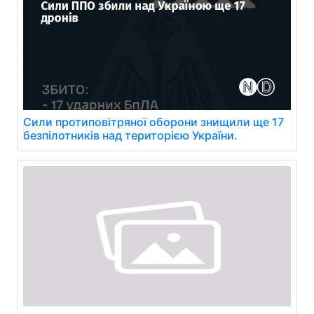
Сили протиповітряної оборони знищили ще 17
безпілотників над територією України.