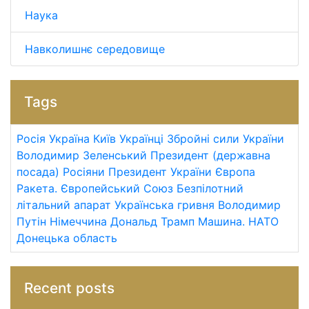
Наука
Навколишнє середовище
Tags
Росія
Україна
Київ
Українці
Збройні сили України
Володимир Зеленський
Президент (державна
посада)
Росіяни
Президент України
Європа
Ракета.
Європейський Союз
Безпілотний
літальний апарат
Українська гривня
Володимир
Путін
Німеччина
Дональд Трамп
Машина.
НАТО
Донецька область
Recent posts