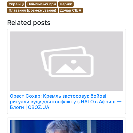
Українці
Олімпійські ігри
Париж
Плавання (розмежування)
Долар США
Related posts
Орест Сохар: Кремль застосовує бойові
ритуали вуду для конфлікту з НАТО в Африці —
Блоги | OBOZ.UA