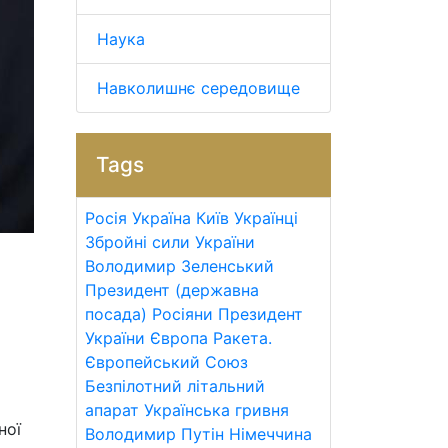
Наука
Навколишнє середовище
Tags
Росія
Україна
Київ
Українці
Збройні сили України
Володимир Зеленський
Президент (державна
посада)
Росіяни
Президент
України
Європа
Ракета.
Європейський Союз
Безпілотний літальний
апарат
Українська гривня
ної
Володимир Путін
Німеччина