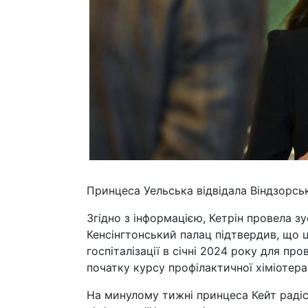
Принцеса Уельська відвідала Віндзорськи
Згідно з інформацією, Кетрін провела зуст
Кенсінгтонський палац підтвердив, що це
госпіталізації в січні 2024 року для пр
початку курсу профілактичної хіміотерап
На минулому тижні принцеса Кейт радіс