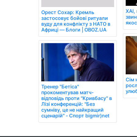
XAI,
Орест Сохар: Кремль
звин
застосовує бойові ритуали
якос
вуду для конфлікту з НАТО в
Африці — Блоги | OBOZ.UA
Сім 
росл
Тренер "Бетіса"
улюб
прокоментував матч-
відповідь проти "Кривбасу" в
Лізі конференцій: "Без
сумніву, це не найкращий
сценарій" - Спорт bigmir)net