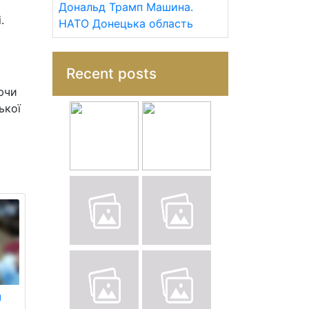
Дональд Трамп
Машина.
.
НАТО
Донецька область
Recent posts
ючи
ької
я