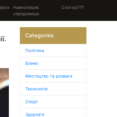
аука
Навколишнє
Слотор777
середовище
Categories
ї.
Політика
Бізнес
Мистецтво та розваги
Технологія
Спорт
Здоров'я