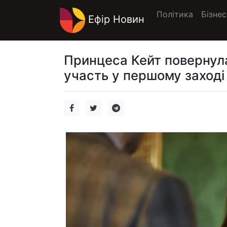
Політика
Бізнес
Ефір Новин
Принцеса Кейт повернулас
участь у першому заході 