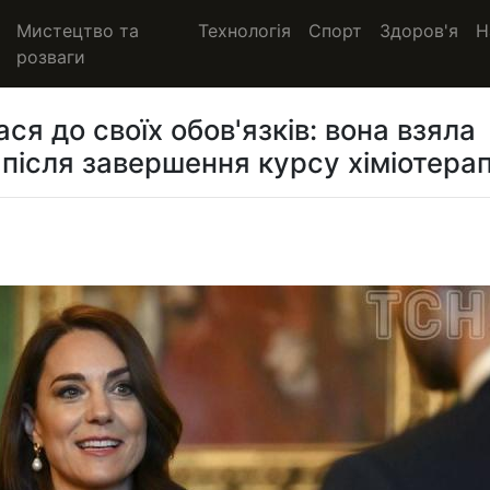
Мистецтво та
Технологія
Спорт
Здоров'я
Н
розваги
я до своїх обов'язків: вона взяла
після завершення курсу хіміотерапі