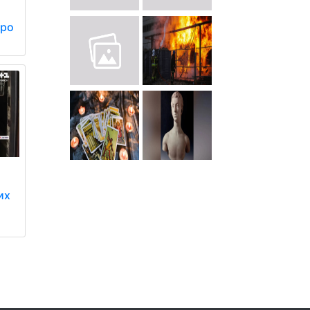
про
их