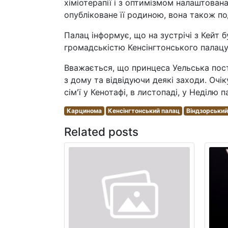
хіміотерапії і з оптимізмом налаштована
опубліковане її родиною, вона також под
Палац інформує, що на зустрічі з Кейт бу
громадськістю Кенсінгтонського палацу
Вважається, що принцеса Уельська пос
з дому та відвідуючи деякі заходи. Очі
сім'ї у Кенотафі, в листопаді, у Неділю па
Карцинома
Кенсінгтонський палац
Віндзорський
Related posts