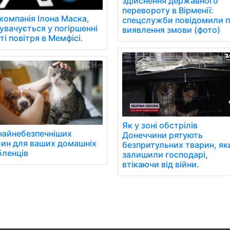
здійснення державного
перевороту в Вірменії:
 компанія Ілона Маска,
спецслужби повідомили 
увачується у погіршенні
виявлення змови (фото)
ті повітря в Мемфісі.
Як у зоні обстрілів
найнебезпечніших
Донеччини рятують
ин для ваших домашніх
безпритульних тварин, як
ленців
залишили господарі,
втікаючи від війни.