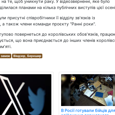
 на те, щоб уникнути раку. У відеозверненні, яке було
ілилася планами на кілька публічних виступів цієї осені
ли присутні співробітники її відділу зв'язків із
, а також члени команди проєкту "Ранні роки".
тупово повернеться до королівських обов'язків, працю
кується, що вона приєднається до інших членів королівс
м'яті.
 замок
Віндзор, Беркшир
В Росії готували бійців дл