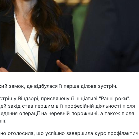
й замок, де відбулася її перша ділова зустріч.
річ у Віндзорі, присвячену її ініціативі "Ранні роки".
й захід став першим в її професійній діяльності після
оведення операції на черевній порожнині, а також після
ії.
но оголосила, що успішно завершила курс профілактич