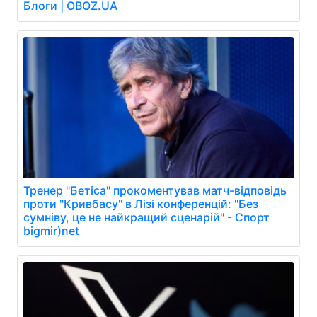
Блоги | OBOZ.UA
Тренер "Бетіса" прокоментував матч-відповідь
проти "Кривбасу" в Лізі конференцій: "Без
сумніву, це не найкращий сценарій" - Спорт
bigmir)net