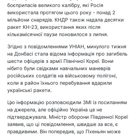
боєприпасів великого калібру, які Росія
використала протягом цього року - понад 2
мільйони снарядів. КНДР також надала десятки
ракет КН-23, використання яких після
кількамісячної паузи поновилося з липня.
Згідно з повідомленнями УНІАН, минулого тижня
на Донбасі стала відома інформація про загибель
шести офіцерів з армії Північної Кореї. Вони
нібито були свідками навчальних маневрів
російських солдатів на військовому полігоні,
коли в район їхнього перебування вдарили
українські ракети.
Цю інформацію розповсюдили ЗМІ із посиланням
на джерела, але офіційно Україна це не
підтверджувала. Міністр оборони Південної Кореї
заявив, що ці повідомлення, швидше за все, є
правдивими. Він попередив, що Пхеньян може