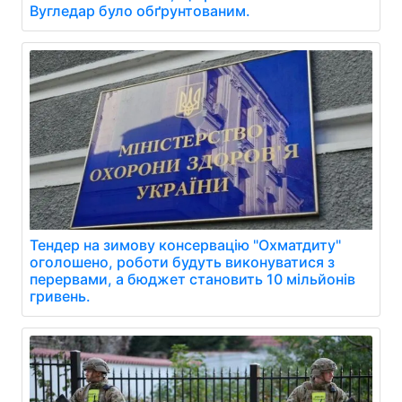
Вугледар було обґрунтованим.
Тендер на зимову консервацію "Охматдиту"
оголошено, роботи будуть виконуватися з
перервами, а бюджет становить 10 мільйонів
гривень.