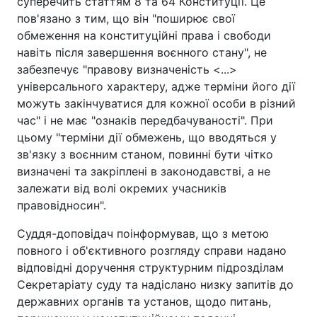
суперечить статтям 8 та 64 Конституції. Це
пов'язано з тим, що він "поширює свої
обмеження на конституційні права і свободи
навіть після завершення воєнного стану", не
забезпечує "правову визначеність <...>
універсального характеру, адже терміни його дії
можуть закінчуватися для кожної особи в різний
час" і не має "ознаків передбачуваності". При
цьому "терміни дії обмежень, що вводяться у
зв'язку з воєнним станом, повинні бути чітко
визначені та закріплені в законодавстві, а не
залежати від волі окремих учасників
правовідносин".
Суддя-доповідач поінформував, що з метою
повного і об'єктивного розгляду справи надано
відповідні доручення структурним підрозділам
Секретаріату суду та надіслано низку запитів до
державних органів та установ, щодо питань,