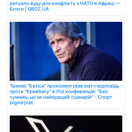
ритуали вуду для конфлікту з НАТО в Африці —
Блоги | OBOZ.UA
Тренер "Бетіса" прокоментував матч-відповідь
проти "Кривбасу" в Лізі конференцій: "Без
сумніву, це не найкращий сценарій" - Спорт
bigmir)net