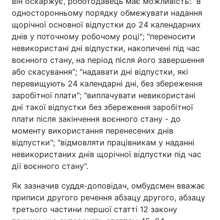
він оскаржує, роботодавець має можливість: "в
односторонньому порядку обмежувати надання
щорічної основної відпустки до 24 календарних
днів у поточному робочому році"; "переносити
невикористані дні відпустки, накопичені під час
воєнного стану, на період після його завершення
або скасування"; "надавати дні відпустки, які
перевищують 24 календарні дні, без збереження
заробітної плати"; "виплачувати невикористані
дні такої відпустки без збереження заробітної
плати після закінчення воєнного стану - до
моменту використання перенесених днів
відпустки"; "відмовляти працівникам у наданні
невикористаних днів щорічної відпустки під час
дії воєнного стану".
Як зазначив суддя-доповідач, омбудсмен вважає
приписи другого речення абзацу другого, абзацу
третього частини першої статті 12 закону