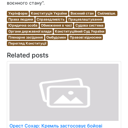
воєнного стану".
Укрінформ
Конституція України
Воєнний стан
Сміливіше.
Права людини
Справедливість
Працевлаштування
Юридична особа
Обмеження в часі
Судова система
Органи державної влади
Конституційний Суд України
Пленарне засідання
Омбудсмен
Правові відносини
Перегляд Конституції
Related posts
Орест Сохар: Кремль застосовує бойові