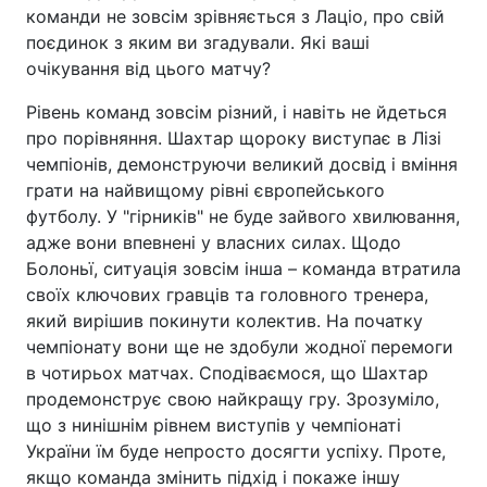
команди не зовсім зрівняється з Лаціо, про свій
поєдинок з яким ви згадували. Які ваші
очікування від цього матчу?
Рівень команд зовсім різний, і навіть не йдеться
про порівняння. Шахтар щороку виступає в Лізі
чемпіонів, демонструючи великий досвід і вміння
грати на найвищому рівні європейського
футболу. У "гірників" не буде зайвого хвилювання,
адже вони впевнені у власних силах. Щодо
Болоньї, ситуація зовсім інша – команда втратила
своїх ключових гравців та головного тренера,
який вирішив покинути колектив. На початку
чемпіонату вони ще не здобули жодної перемоги
в чотирьох матчах. Сподіваємося, що Шахтар
продемонструє свою найкращу гру. Зрозуміло,
що з нинішнім рівнем виступів у чемпіонаті
України їм буде непросто досягти успіху. Проте,
якщо команда змінить підхід і покаже іншу