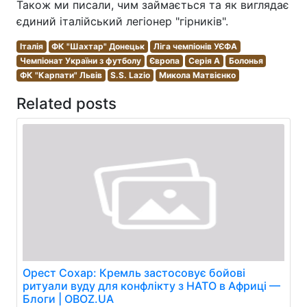
Також ми писали, чим займається та як виглядає
єдиний італійський легіонер "гірників".
Італія
ФК "Шахтар" Донецьк
Ліга чемпіонів УЄФА
Чемпіонат України з футболу
Європа
Серія A
Болонья
ФК "Карпати" Львів
S.S. Lazio
Микола Матвієнко
Related posts
Орест Сохар: Кремль застосовує бойові
ритуали вуду для конфлікту з НАТО в Африці —
Блоги | OBOZ.UA