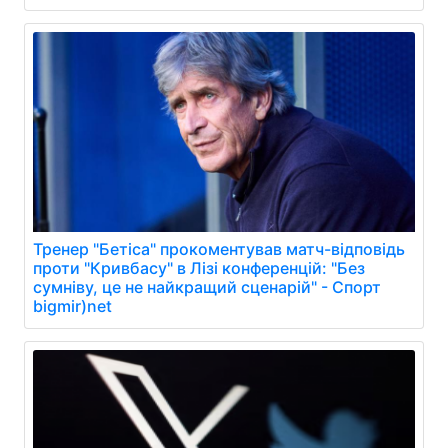
Тренер "Бетіса" прокоментував матч-відповідь
проти "Кривбасу" в Лізі конференцій: "Без
сумніву, це не найкращий сценарій" - Спорт
bigmir)net