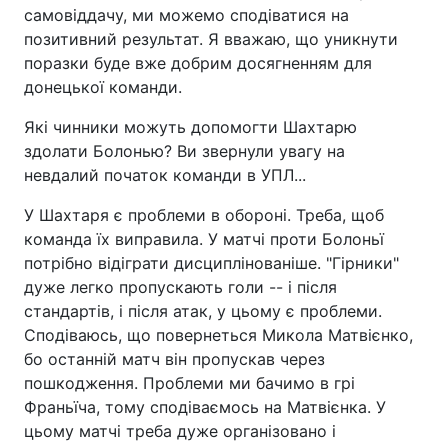
самовіддачу, ми можемо сподіватися на
позитивний результат. Я вважаю, що уникнути
поразки буде вже добрим досягненням для
донецької команди.
Які чинники можуть допомогти Шахтарю
здолати Болонью? Ви звернули увагу на
невдалий початок команди в УПЛ...
У Шахтаря є проблеми в обороні. Треба, щоб
команда їх виправила. У матчі проти Болоньї
потрібно відіграти дисциплінованіше. "Гірники"
дуже легко пропускають голи -- і після
стандартів, і після атак, у цьому є проблеми.
Сподіваюсь, що повернеться Микола Матвієнко,
бо останній матч він пропускав через
пошкодження. Проблеми ми бачимо в грі
Франьїча, тому сподіваємось на Матвієнка. У
цьому матчі треба дуже організовано і