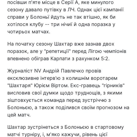
посівши п'яте місце в Серії А, яке минулого
сезону давало путівку в ЛЧ. Однак цієї кампанії
справи у Болоньї йдуть не так втішно, як би
хотілося клубу -- три нічиї й одна поразка у
чотирьох матчах.
На початку сезону Шахтар вже зазнав двох
поразок, але у "репетиції" перед Лігою чемпіонів
впевнено обіграв Карпати з рахунком 5:2.
Журналіст NV Андрій Павлечко провів
ексклюзивне інтерв'ю з колишнім воротарем
"Шахтаря" Юрієм Віртом. Екс-гравець "гірників"
висловив свої думки щодо труднощів, з якими
зіштовхується команда перед зустріччю з
Болоньєю, а також поділився своїм прогнозом на
цей матч.
Шахтар зустрінеться з Болоньєю в стартовому
матчі турніру, і, м'яко кажучи, рівень цієї