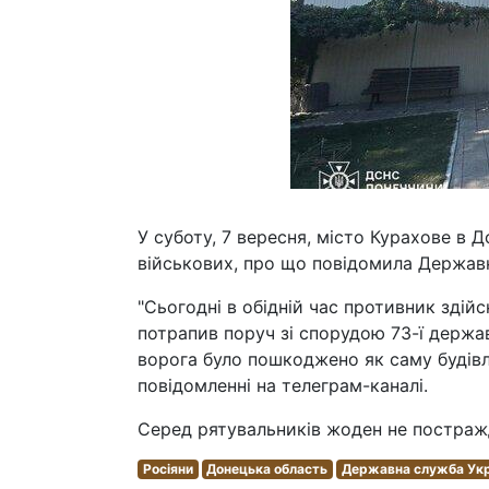
У суботу, 7 вересня, місто Курахове в Д
військових, про що повідомила Державн
"Сьогодні в обідній час противник здійс
потрапив поруч зі спорудою 73-ї держа
ворога було пошкоджено як саму будівл
повідомленні на телеграм-каналі.
Серед рятувальників жоден не постраж
Росіяни
Донецька область
Державна служба Укра