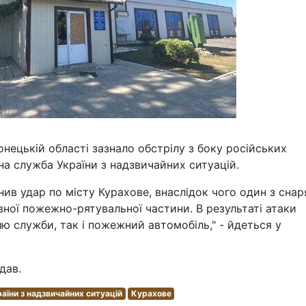
онецькій області зазнало обстрілу з боку російських
а служба України з надзвичайних ситуацій.
нив удар по місту Курахове, внаслідок чого один з снар
вної пожежно-рятувальної частини. В результаті атаки
ю служби, так і пожежний автомобіль," - йдеться у
дав.
їни з надзвичайних ситуацій
Курахове