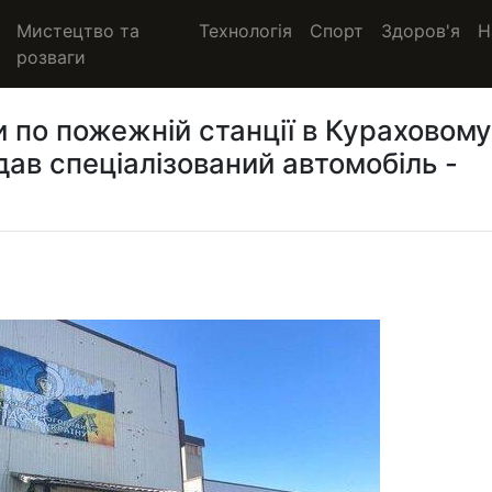
Мистецтво та
Технологія
Спорт
Здоров'я
Н
розваги
и по пожежній станції в Кураховому
дав спеціалізований автомобіль -