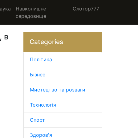
аука
Навколишнє
Слотор777
середовище
, в
Categories
Політика
Бізнес
Мистецтво та розваги
Технологія
Спорт
Здоров'я