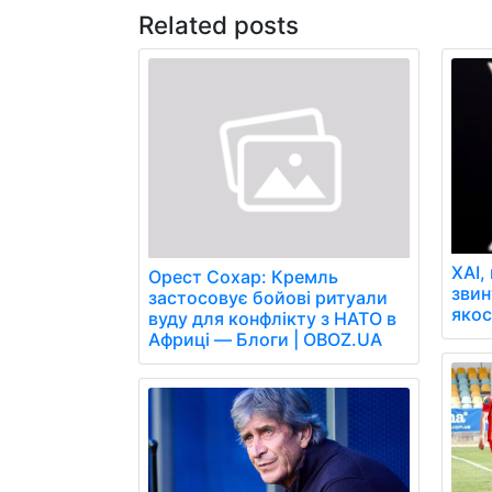
Related posts
XAI,
Орест Сохар: Кремль
звин
застосовує бойові ритуали
якос
вуду для конфлікту з НАТО в
Африці — Блоги | OBOZ.UA