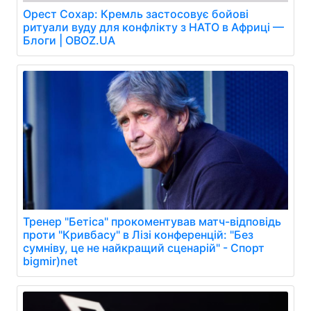
Орест Сохар: Кремль застосовує бойові
ритуали вуду для конфлікту з НАТО в Африці —
Блоги | OBOZ.UA
Тренер "Бетіса" прокоментував матч-відповідь
проти "Кривбасу" в Лізі конференцій: "Без
сумніву, це не найкращий сценарій" - Спорт
bigmir)net