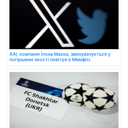
XAI, компанія Ілона Маска, звинувачується у
погіршенні якості повітря в Мемфісі.