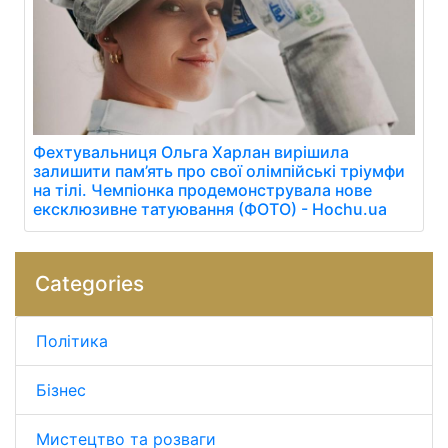
Фехтувальниця Ольга Харлан вирішила
залишити пам’ять про свої олімпійські тріумфи
на тілі. Чемпіонка продемонструвала нове
ексклюзивне татуювання (ФОТО) - Hochu.ua
Categories
Політика
Бізнес
Мистецтво та розваги