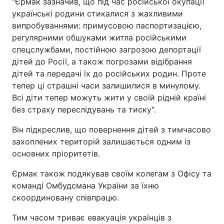
"Єрмак зазначив, що під час російської окупації
українські родини стикалися з жахливими
випробуваннями: примусовою паспортизацією,
регулярними обшуками житла російськими
спецслужбами, постійною загрозою депортації
дітей до Росії, а також погрозами відібрання
дітей та передачі їх до російських родин. Проте
тепер ці страшні часи залишилися в минулому.
Всі діти тепер можуть жити у своїй рідній країні
без страху переслідувань та тиску".
Він підкреслив, що повернення дітей з тимчасово
захоплених територій залишається одним із
основних пріоритетів.
Єрмак також подякував своїм колегам з Офісу та
команді Омбудсмана України за їхню
скоординовану співпрацю.
Тим часом триває евакуація українців з