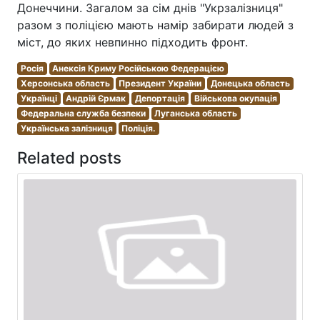
Донеччини. Загалом за сім днів "Укрзалізниця"
разом з поліцією мають намір забирати людей з
міст, до яких невпинно підходить фронт.
Росія
Анексія Криму Російською Федерацією
Херсонська область
Президент України
Донецька область
Українці
Андрій Єрмак
Депортація
Військова окупація
Федеральна служба безпеки
Луганська область
Українська залізниця
Поліція.
Related posts