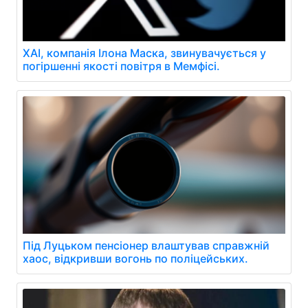
XAI, компанія Ілона Маска, звинувачується у
погіршенні якості повітря в Мемфісі.
Під Луцьком пенсіонер влаштував справжній
хаос, відкривши вогонь по поліцейських.