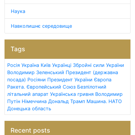
Наука
Навколишнє середовище
Tags
Росія
Україна
Київ
Українці
Збройні сили України
Володимир Зеленський
Президент (державна
посада)
Росіяни
Президент України
Європа
Ракета.
Європейський Союз
Безпілотний
літальний апарат
Українська гривня
Володимир
Путін
Німеччина
Дональд Трамп
Машина.
НАТО
Донецька область
Recent posts