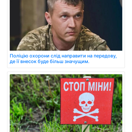
Поліцію охорони слід направити на передову,
де її внесок буде більш значущим.