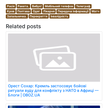
Росія
Ракета.
Вибух!
Мобільний телефон
Телеграф
Кров
Полтава
Одяг
Лікарня
Передача інформації
Матч
Запальничка.
Перекриття
Інвалідність
Related posts
Орест Сохар: Кремль застосовує бойові
ритуали вуду для конфлікту з НАТО в Африці —
Блоги | OBOZ.UA