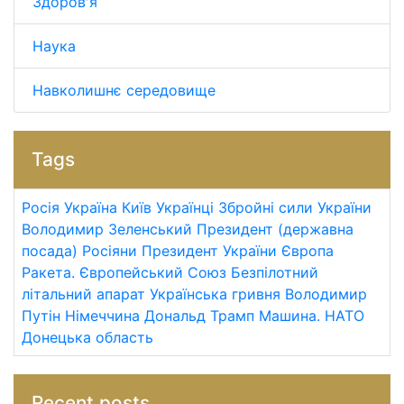
Здоров'я
Наука
Навколишнє середовище
Tags
Росія
Україна
Київ
Українці
Збройні сили України
Володимир Зеленський
Президент (державна
посада)
Росіяни
Президент України
Європа
Ракета.
Європейський Союз
Безпілотний
літальний апарат
Українська гривня
Володимир
Путін
Німеччина
Дональд Трамп
Машина.
НАТО
Донецька область
Recent posts