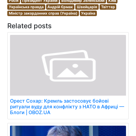
Росія
Президент України
Володимир Зеленський
Київ
Українська правда
Андрій Єрмак
Швейцарія
Твіттер
Міністр закордонних справ (Україна)
Україна
Related posts
Орест Сохар: Кремль застосовує бойові
ритуали вуду для конфлікту з НАТО в Африці —
Блоги | OBOZ.UA