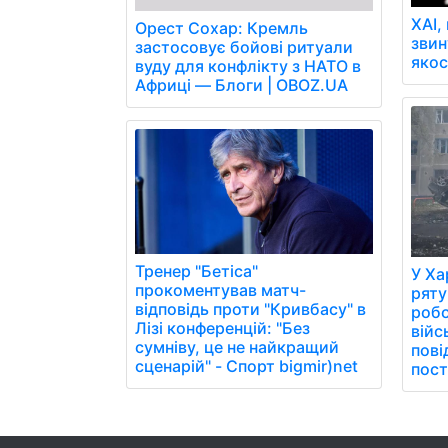
XAI,
Орест Сохар: Кремль
звин
застосовує бойові ритуали
якос
вуду для конфлікту з НАТО в
Африці — Блоги | OBOZ.UA
Тренер "Бетіса"
У Ха
прокоментував матч-
ряту
відповідь проти "Кривбасу" в
робо
Лізі конференцій: "Без
війс
сумніву, це не найкращий
пові
сценарій" - Спорт bigmir)net
пос