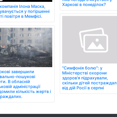
Харкові в понеділок?
 компанія Ілона Маска,
увачується у погіршенні
ті повітря в Мемфісі.
"Симфонія болю": у
ркові завершили
Міністерстві охорони
вально-пошукові
здоров'я підрахували,
ти. В обласній
скільки дітей постражда
ьковій адміністрації
від дій Росії в серпні
домили кількість жертв і
траждалих.