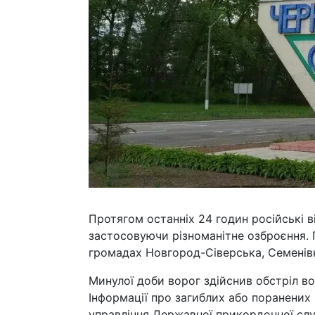
Протягом останніх 24 годин російські ві
застосовуючи різноманітне озброєння. 
громадах Новгород-Сіверська, Семенівк
Минулої доби ворог здійснив обстріл во
Інформації про загиблих або поранених 
управління Державної прикордонної слу