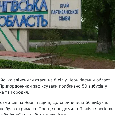
йська здійснили атаки на 8 сіл у Чернігівській області,
Прикордонники зафіксували приблизно 50 вибухів у
а та Городня.
сьми сіл на Чернігівщині, що спричинило 50 вибухів.
не було отримано. Про це повідомило Північне регіонал
жби України у суботу, пише УНН.