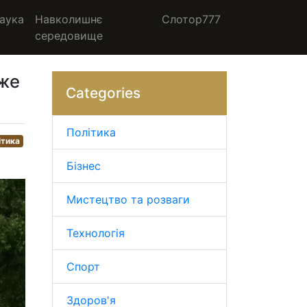
аука
Навколишнє
Слотор777
середовище
йже
Categories
Політика
ітика
Бізнес
Мистецтво та розваги
Технологія
Спорт
Здоров'я