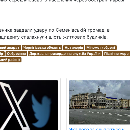
ивника завдали удару по Семенівській громаді в
інциденту спалахнули шість житлових будинків.
ьний апарат
Чернігівська область
Артилерія
Міномет (зброя)
бр
Озброєння
Державна прикордонна служба України
Північне море
ький район)
Яка погода очікується у