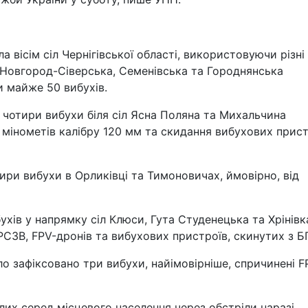
 вісім сіл Чернігівської області, використовуючи різні
 Новгород-Сіверська, Семенівська та Городнянська
 майже 50 вибухів.
 чотири вибухи біля сіл Ясна Поляна та Михальчина
з мінометів калібру 120 мм та скидання вибухових прис
ири вибухи в Орликівці та Тимоновичах, ймовірно, від
ухів у напрямку сіл Клюси, Гута Студенецька та Хрінівк
, РСЗВ, FPV-дронів та вибухових пристроїв, скинутих з Б
о зафіксовано три вибухи, найімовірніше, спричинені F
лих серед місцевого населення через обстріли наразі