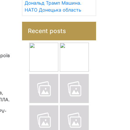
Дональд Трамп
Машина.
НАТО
Донецька область
Recent posts
троїв
а,
ПЛА.
PV-