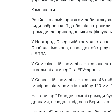
Компоненти
Російська армія протягом доби атакувала
види озброєння. Під обстріл потрапили
громади, де прикордонники зафіксували
У Новгород-Сіверській громаді сталося
Слобода, імовірно, внаслідок обстрілу 
з БПЛА.
У Семенівській громаді зафіксовано чот
ствольної артилерії та FPV-дронів.
У Сновській громаді зафіксовано 48 виб
імовірно, від мінометів калібру 120 мм
На території Городнянської громади бул
дронами, неподалік від села Берилівка.
Інформації про постраждалих або загиб