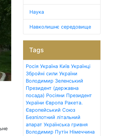
Наука
Навколишнє середовище
Tags
Росія
Україна
Київ
Українці
Збройні сили України
Володимир Зеленський
Президент (державна
посада)
Росіяни
Президент
України
Європа
Ракета.
Європейський Союз
Безпілотний літальний
апарат
Українська гривня
ьне
Володимир Путін
Німеччина