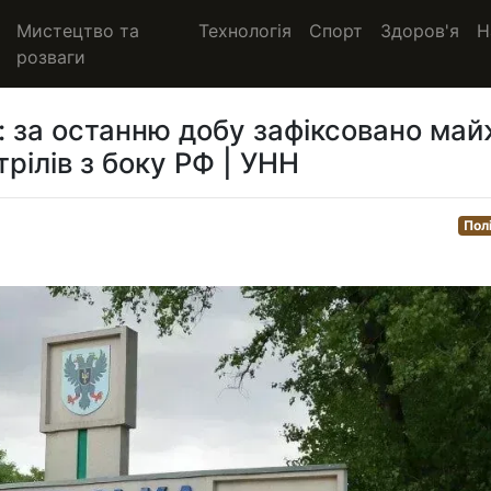
Мистецтво та
Технологія
Спорт
Здоров'я
Н
розваги
і: за останню добу зафіксовано ма
трілів з боку РФ | УНН
Пол