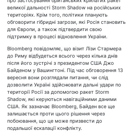
про застосування британських крилатих ракет
великої дальності Storm Shadow на російських
територіях. Крім того, політики планують
обговорити гібридні загрози, які Росія становить
для Європи, а також підтвердити свою
підтримку в процесі відновлення України.
Bloomberg повідомляє, що візит Лізи Стармера
до Риму відбудеться всього через кілька днів
після його зустрічі з президентом США Джо
Байденом у Вашингтоні. Під час обговорення 13
вересня вони розглядали питання, чи слід
дозволити Україні здійснювати дальні удари по
території Росії за допомогою ракет Storm
Shadow, які керуються навігаційними даними
США. Як зазначає Bloomberg, Байден все ще
залишається проти цього рішення через
побоювання, що це може призвести до
подальшої ескалації конфлікту.