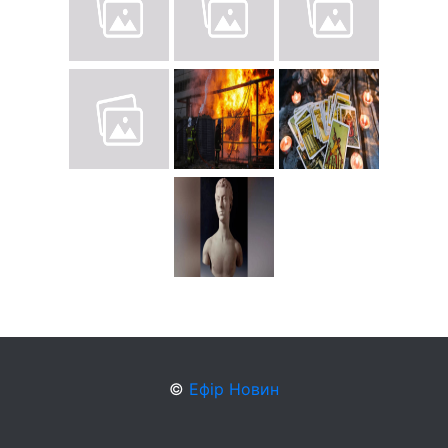
©
Ефір Новин