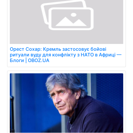
Орест Сохар: Кремль застосовує бойові
ритуали вуду для конфлікту з НАТО в Африці —
Блоги | OBOZ.UA