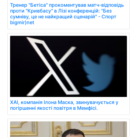
Тренер "Бетіса" прокоментував матч-відповідь
проти "Кривбасу" в Лізі конференцій: "Без
сумніву, це не найкращий сценарій" - Спорт
bigmir)net
XAI, компанія Ілона Маска, звинувачується у
погіршенні якості повітря в Мемфісі.