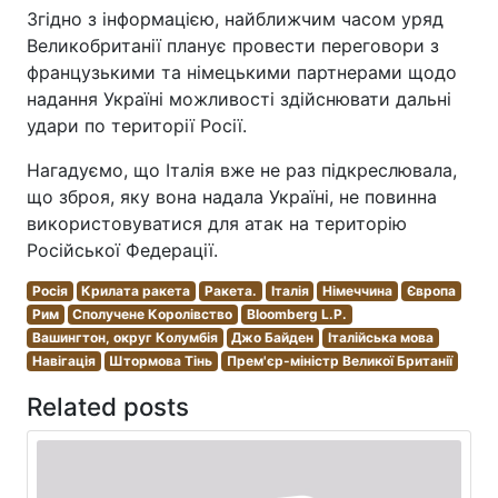
Згідно з інформацією, найближчим часом уряд
Великобританії планує провести переговори з
французькими та німецькими партнерами щодо
надання Україні можливості здійснювати дальні
удари по території Росії.
Нагадуємо, що Італія вже не раз підкреслювала,
що зброя, яку вона надала Україні, не повинна
використовуватися для атак на територію
Російської Федерації.
Росія
Крилата ракета
Ракета.
Італія
Німеччина
Європа
Рим
Сполучене Королівство
Bloomberg L.P.
Вашингтон, округ Колумбія
Джо Байден
Італійська мова
Навігація
Штормова Тінь
Прем'єр-міністр Великої Британії
Related posts