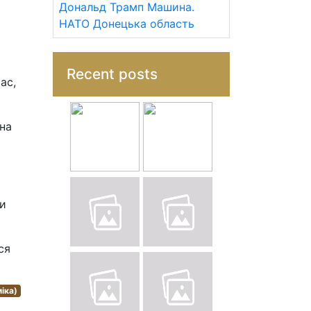
Дональд Трамп
Машина.
НАТО
Донецька область
Recent posts
ас,
 на
ти
ся
іка)