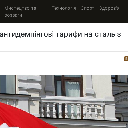
Мистецтво та
Технологія
Спорт
Здоров'я
Н
розваги
нтидемпінгові тарифи на сталь з
Б