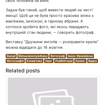
своїх чоловіків на війні.
Задум був такий, щоб вивести людей на чисті
емоції. Щоб це не була просто красива жінка з
макіяжем, зачіскою, в гарному вбранні. А
хотілося зробити фото, які якось передають
внутрішній стан людини, -- говорить фотограф.
Виставку "Дружини янголів -- розправити крила"
можна відвідати до 16 жовтня.
Емоції
Військовослужбовці
Фотограф
Івано-Франківськ
Фотографія
Косметика
Одяг
Реабілітація
Крило.
Вудка
Related posts