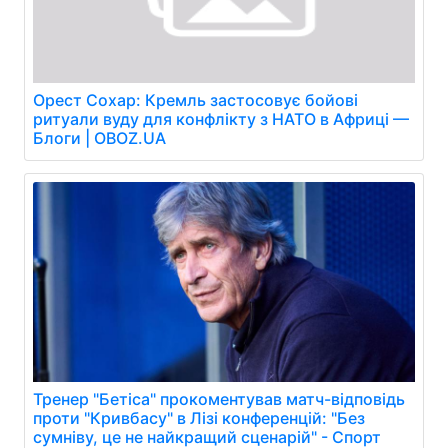
Орест Сохар: Кремль застосовує бойові
ритуали вуду для конфлікту з НАТО в Африці —
Блоги | OBOZ.UA
Тренер "Бетіса" прокоментував матч-відповідь
проти "Кривбасу" в Лізі конференцій: "Без
сумніву, це не найкращий сценарій" - Спорт