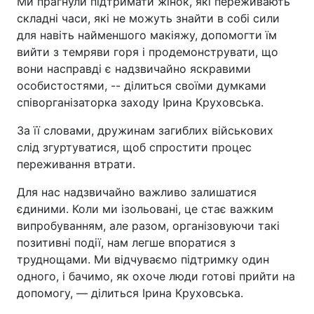
Ми прагнули підтримати жінок, які переживають
складні часи, які не можуть знайти в собі сили
для навіть найменшого макіяжу, допомогти їм
вийти з темряви горя і продемонструвати, що
вони насправді є надзвичайно яскравими
особистостями, -- ділиться своїми думками
співорганізаторка заходу Ірина Круховська.
За її словами, дружинам загиблих військових
слід згуртуватися, щоб спростити процес
переживання втрати.
Для нас надзвичайно важливо залишатися
єдиними. Коли ми ізольовані, це стає важким
випробуванням, але разом, організовуючи такі
позитивні події, нам легше впоратися з
труднощами. Ми відчуваємо підтримку один
одного, і бачимо, як охоче люди готові прийти на
допомогу, — ділиться Ірина Круховська.