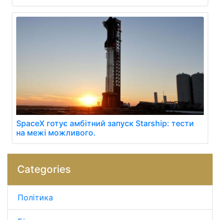
SpaceX готує амбітний запуск Starship: тести
на межі можливого.
Categories
Політика