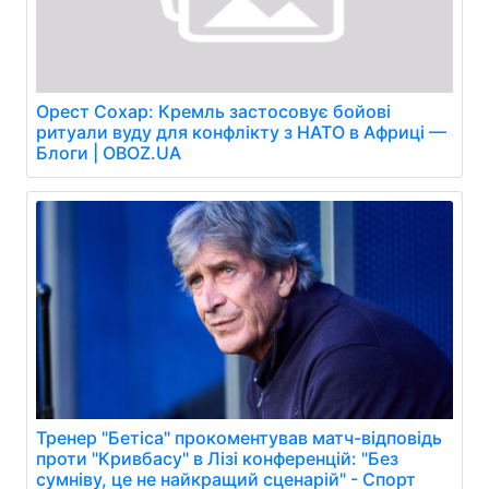
Орест Сохар: Кремль застосовує бойові
ритуали вуду для конфлікту з НАТО в Африці —
Блоги | OBOZ.UA
Тренер "Бетіса" прокоментував матч-відповідь
проти "Кривбасу" в Лізі конференцій: "Без
сумніву, це не найкращий сценарій" - Спорт