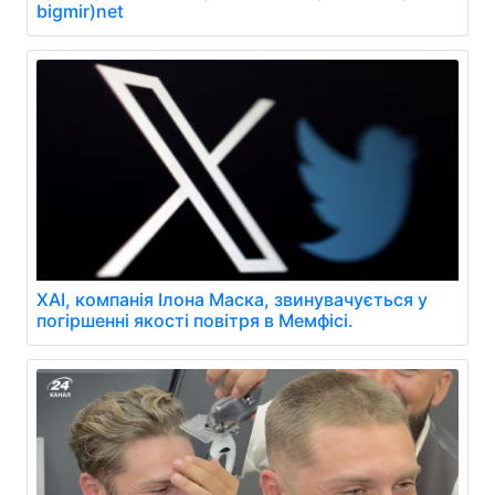
bigmir)net
XAI, компанія Ілона Маска, звинувачується у
погіршенні якості повітря в Мемфісі.