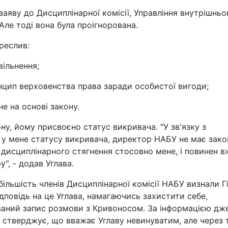
аяву до Дисциплінарної комісії, Управління внутрішньо
Але тоді вона була проігнорована.
реслив:
вільнення;
инцип верховенства права заради особистої вигоди;
е на основі закону.
ону, йому присвоєно статус викривача. "У зв'язку з
 у мене статусу викривача, директор НАБУ не має зако
дисциплінарного стягнення стосовно мене, і повинен 
", - додав Углава.
ільшість членів Дисциплінарної комісії НАБУ визнали Г
ідповідь на це Углава, намагаючись захистити себе,
ований запис розмови з Кривоносом. За інформацією дж
о стверджує, що вважає Углаву невинуватим, але через 