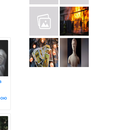
а
ьою