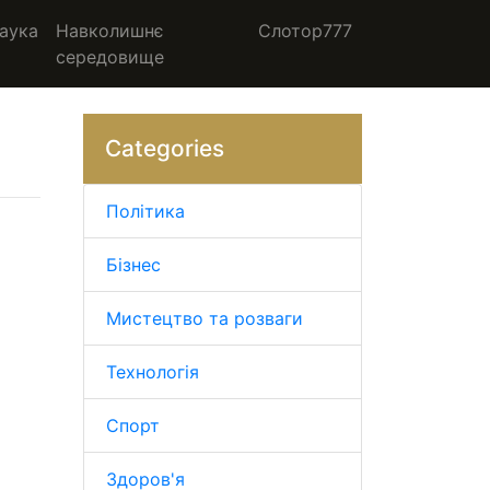
аука
Навколишнє
Слотор777
середовище
Categories
Політика
Бізнес
Мистецтво та розваги
Технологія
Спорт
Здоров'я