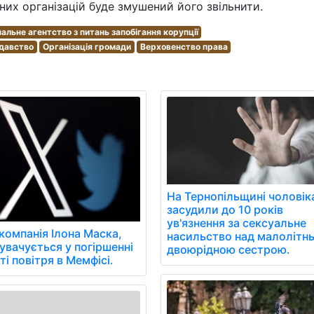
них організацій буде змушений його звільнити.
альне агентство з питань запобігання корупції
давство
Організація громади
Верховенство права
На Тернопільщині чоловік
засудили до 10 років
ув'язнення за сексуальне
 компанія Ілона Маска,
насильство над малолітн
увачується у погіршенні
двоюрідною сестрою.
ті повітря в Мемфісі.