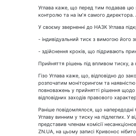
Углава каже, що перед тим подавав цю з
контролю та на імʼя самого директора. 
У своєму зверненні до НАЗК Углава підк
- індивідуальний тиск з вимогою його з
- здійснення кроків, що підривають пр
Прийняття рішень під впливом тиску, а н
Гізо Углава каже, що, відповідно до зак
розпочатим моніторингом та наявністю
повноважень у прийнятті рішення щодо 
відповідних заходів правового характеру
Раніше повідомлялося, що напередодні б
Углаву винним у тиску на підлеглих. У в
представив членам комісії несанкціон
ZN.UA, на цьому записі Кривонос нібит