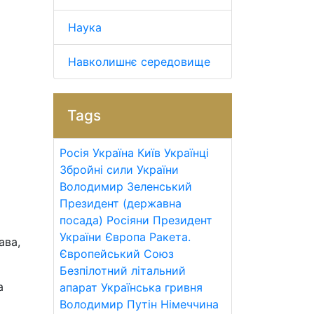
Наука
Навколишнє середовище
Tags
Росія
Україна
Київ
Українці
Збройні сили України
Володимир Зеленський
Президент (державна
посада)
Росіяни
Президент
України
Європа
Ракета.
ава,
Європейський Союз
Безпілотний літальний
а
апарат
Українська гривня
Володимир Путін
Німеччина