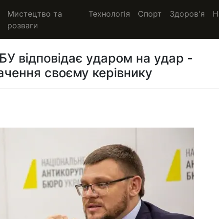
Мистецтво та
Технологія
Спорт
Здоров'я
Н
розваги
У відповідає ударом на удар -
вачення своєму керівнику