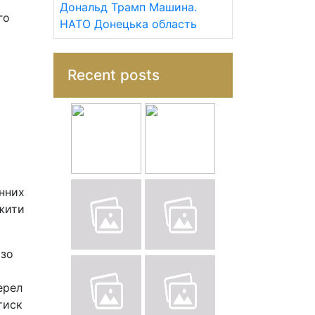
Дональд Трамп
Машина.
го
НАТО
Донецька область
Recent posts
нних
вжити
ізо
ерел
тиск