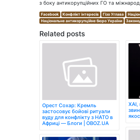
з боку антикорупційних ГО та міжнарод
Facebook
Конфлікт інтересів
Гізо Углава
Націон
Національне антикорупційне бюро України
Законо
Related posts
XAI,
Орест Сохар: Кремль
звин
застосовує бойові ритуали
якос
вуду для конфлікту з НАТО в
Африці — Блоги | OBOZ.UA