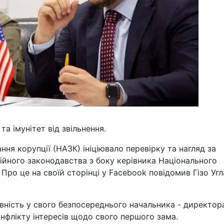
та імунітет від звільнення.
ння корупції (НАЗК) ініціювало перевірку та нагляд за
йного законодавства з боку керівника Національного
Про це на своїй сторінці у Facebook повідомив Гізо Угл
явність у свого безпосереднього начальника - директор
флікту інтересів щодо свого першого зама.