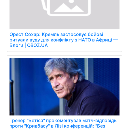
Орест Сохар: Кремль застосовує бойові
ритуали вуду для конфлікту з НАТО в Африці —
Блоги | OBOZ.UA
Тренер "Бетіса" прокоментував матч-відповідь
проти "Кривбасу" в Лізі конференцій: "Без