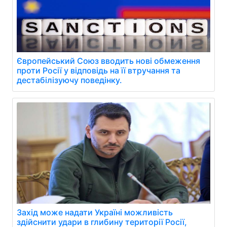
Європейський Союз вводить нові обмеження
проти Росії у відповідь на її втручання та
дестабілізуючу поведінку.
Захід може надати Україні можливість
здійснити удари в глибину території Росії,