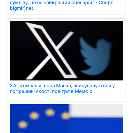
сумніву, це не найкращий сценарій" - Спорт
bigmir)net
XAI, компанія Ілона Маска, звинувачується у
погіршенні якості повітря в Мемфісі.