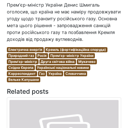
Прем'єр-міністр України Денис Шмигаль
оголосив, що країна не має наміру продовжувати
угоду щодо транзиту російського газу. Основна
мета цього рішення - запровадження санкцій
проти російського газу та позбавлення Кремля
доходів від продажу вуглеводнів.
Електрична енергія
Кремль (фортифікаційна споруда)
Природний газ
Росія
Прем'єр-міністр України
Прем'єр-міністр
Друга світова війна
Мукачево
Східна Європа
Українські національні новини
Корреспондент
Газ
Україна
Словаччина
Вельке Капушани
Related posts