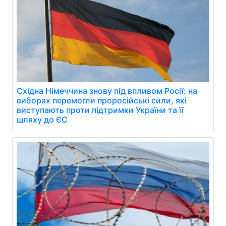
Східна Німеччина знову під впливом Росії: на
виборах перемогли проросійські сили, які
виступають проти підтримки України та її
шляху до ЄС