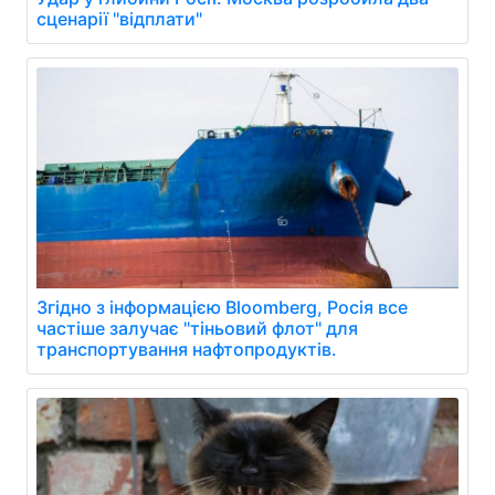
сценарії "відплати"
Згідно з інформацією Bloomberg, Росія все
частіше залучає "тіньовий флот" для
транспортування нафтопродуктів.