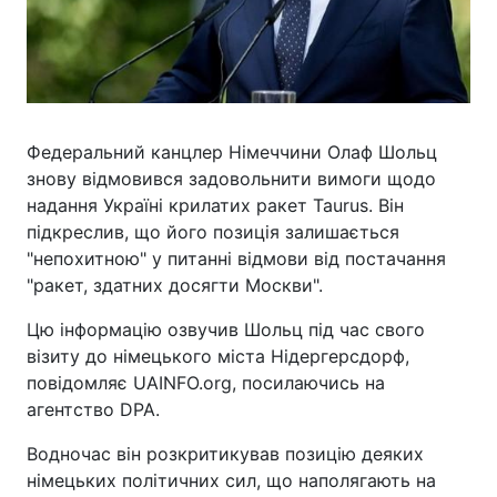
Федеральний канцлер Німеччини Олаф Шольц
знову відмовився задовольнити вимоги щодо
надання Україні крилатих ракет Taurus. Він
підкреслив, що його позиція залишається
"непохитною" у питанні відмови від постачання
"ракет, здатних досягти Москви".
Цю інформацію озвучив Шольц під час свого
візиту до німецького міста Нідергерсдорф,
повідомляє UAINFO.org, посилаючись на
агентство DPA.
Водночас він розкритикував позицію деяких
німецьких політичних сил, що наполягають на