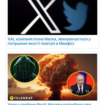
XAI, компанія Ілона Маска, звинувачується у
погіршенні якості повітря в Мемфісі.
Удар у глибини Росії: Москва розробила два