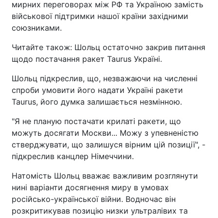
мирних переговорах між РФ та Україною замість
військової підтримки нашої країни західними
союзниками.
Читайте також: Шольц остаточно закрив питання
щодо постачання ракет Taurus Україні.
Шольц підкреслив, що, незважаючи на численні
спроби умовити його надати Україні ракети
Taurus, його думка залишається незмінною.
"Я не планую постачати крилаті ракети, що
можуть досягати Москви... Можу з упевненістю
стверджувати, що залишуся вірним цій позиції", -
підкреслив канцлер Німеччини.
Натомість Шольц вважає важливим розглянути
нині варіанти досягнення миру в умовах
російсько-української війни. Водночас він
розкритикував позицію низки ультралівих та