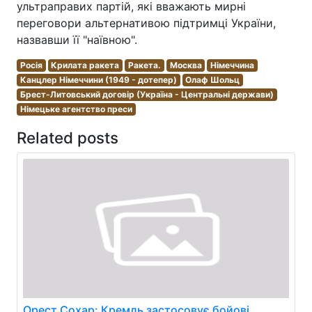
ультраправих партій, які вважають мирні
переговори альтернативою підтримці України,
назвавши її "наївною".
Росія
Крилата ракета
Ракета.
Москва
Німеччина
Канцлер Німеччини (1949 - дотепер)
Олаф Шольц
Брест-Литовський договір (Україна - Центральні держави)
Німецьке агентство преси
Related posts
Орест Сохар: Кремль застосовує бойові