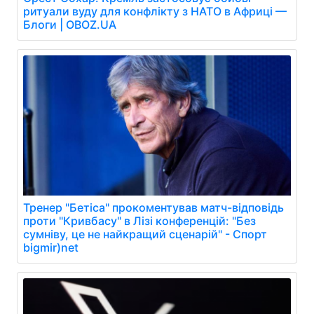
ритуали вуду для конфлікту з НАТО в Африці —
Блоги | OBOZ.UA
Тренер "Бетіса" прокоментував матч-відповідь
проти "Кривбасу" в Лізі конференцій: "Без
сумніву, це не найкращий сценарій" - Спорт
bigmir)net