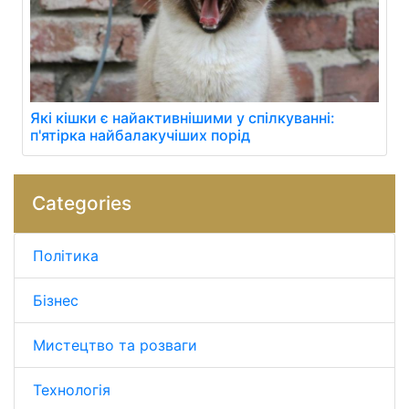
Які кішки є найактивнішими у спілкуванні:
п'ятірка найбалакучіших порід
Categories
Політика
Бізнес
Мистецтво та розваги
Технологія