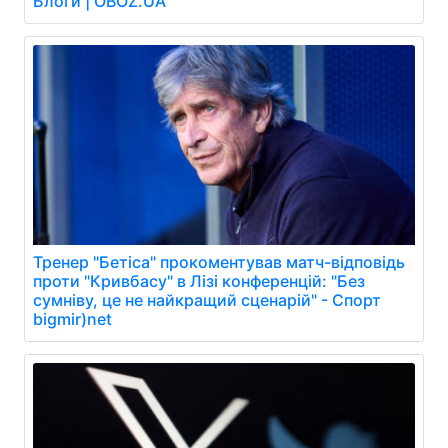
Блоги | OBOZ.UA
Тренер "Бетіса" прокоментував матч-відповідь
проти "Кривбасу" в Лізі конференцій: "Без
сумніву, це не найкращий сценарій" - Спорт
bigmir)net