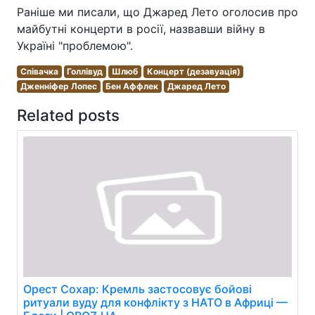
Раніше ми писали, що Джаред Лето оголосив про
майбутні концерти в росії, назвавши війну в
Україні "проблемою".
Співачка
Голлівуд
Шлюб
Концерт (дезавуація)
Дженніфер Лопес
Бен Аффлек
Джаред Лето
Related posts
Орест Сохар: Кремль застосовує бойові
ритуали вуду для конфлікту з НАТО в Африці —