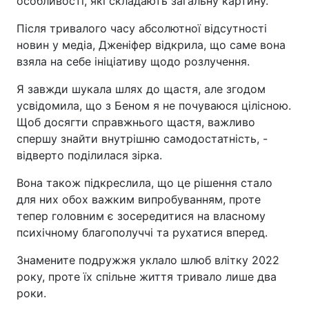
особливості, які складають загальну картину.
Після тривалого часу абсолютної відсутності
новин у медіа, Дженіфер відкрила, що саме вона
взяла на себе ініціативу щодо розлучення.
Я завжди шукала шлях до щастя, але згодом
усвідомила, що з Беном я не почуваюся цілісною.
Щоб досягти справжнього щастя, важливо
спершу знайти внутрішню самодостатність, -
відверто поділилася зірка.
Вона також підкреслила, що це рішення стало
для них обох важким випробуванням, проте
тепер головним є зосередитися на власному
психічному благополуччі та рухатися вперед.
Знамените подружжя уклало шлюб влітку 2022
року, проте їх спільне життя тривало лише два
роки.