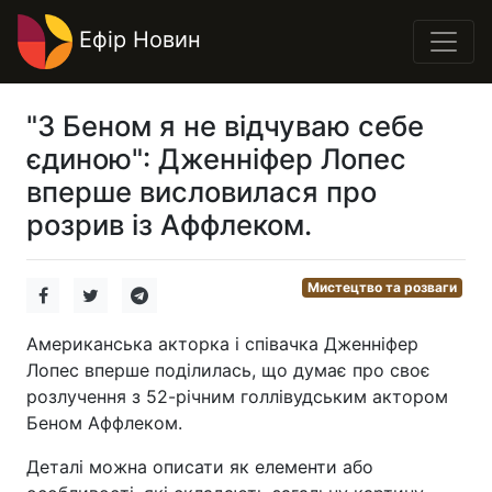
Ефір Новин
"З Беном я не відчуваю себе
єдиною": Дженніфер Лопес
вперше висловилася про
розрив із Аффлеком.
Мистецтво та розваги
Американська акторка і співачка Дженніфер
Лопес вперше поділилась, що думає про своє
розлучення з 52-річним голлівудським актором
Беном Аффлеком.
Деталі можна описати як елементи або