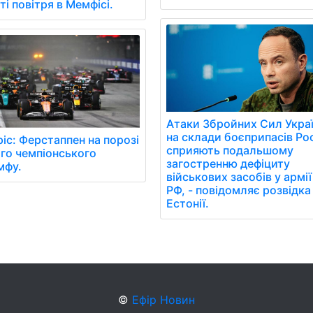
ті повітря в Мемфісі.
Атаки Збройних Сил Укра
на склади боєприпасів Рос
іс: Ферстаппен на порозі
сприяють подальшому
го чемпіонського
загостренню дефіциту
мфу.
військових засобів у армії
РФ, - повідомляє розвідка
Естонії.
©
Ефір Новин