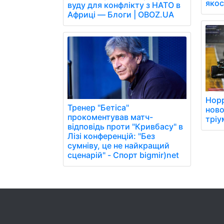
якос
вуду для конфлікту з НАТО в
Африці — Блоги | OBOZ.UA
Норр
Тренер "Бетіса"
ново
прокоментував матч-
тріу
відповідь проти "Кривбасу" в
Лізі конференцій: "Без
сумніву, це не найкращий
сценарій" - Спорт bigmir)net