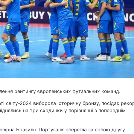
влення рейтингу європейських футзальних команд.
наті світу-2024 виборола історичну бронзу, посідає реко
піднялись на три сходинки у порівнянні з попереднім
збірна Бразилії. Португалія зберегла за собою другу