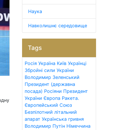
Наука
Навколишнє середовище
Tags
Росія
Україна
Київ
Українці
Збройні сили України
Володимир Зеленський
Президент (державна
посада)
Росіяни
Президент
України
Європа
Ракета.
рдну
Європейський Союз
Безпілотний літальний
апарат
Українська гривня
Володимир Путін
Німеччина