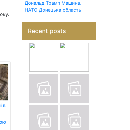
Дональд Трамп
Машина.
НАТО
Донецька область
оку.
Recent posts
і в
ною