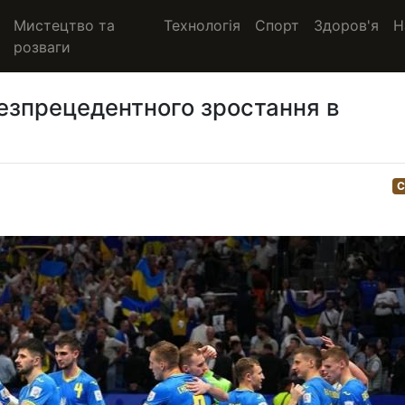
Мистецтво та
Технологія
Спорт
Здоров'я
Н
розваги
безпрецедентного зростання в
С