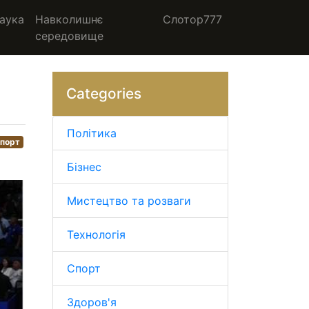
аука
Навколишнє
Слотор777
середовище
Categories
Політика
порт
Бізнес
Мистецтво та розваги
Технологія
Спорт
Здоров'я