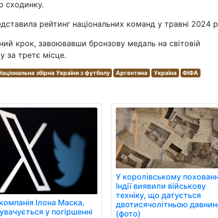
ю сходинку.
дставила рейтинг національних команд у травні 2024 р
ний крок, завоювавши бронзову медаль на світовій
у за третє місце.
Національна збірна України з футболу
Аргентина
Україна
ФІФА
У королівському похованн
Індії виявили військову
техніку, що датується
 компанія Ілона Маска,
двотисячолітньою давни
увачується у погіршенні
(фото)