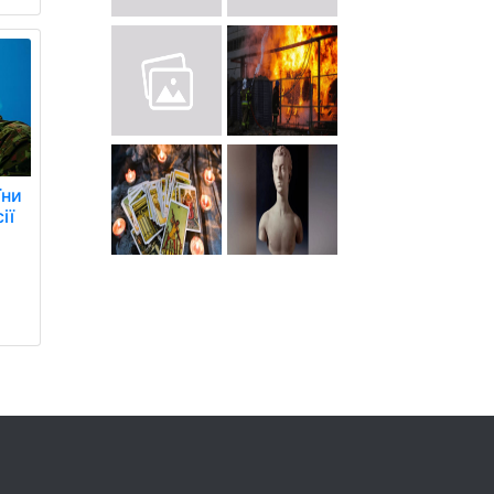
їни
ії