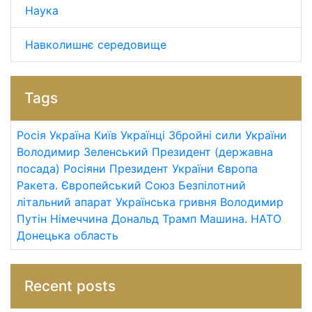
Наука
Навколишнє середовище
Tags
Росія
Україна
Київ
Українці
Збройні сили України
Володимир Зеленський
Президент (державна
посада)
Росіяни
Президент України
Європа
Ракета.
Європейський Союз
Безпілотний
літальний апарат
Українська гривня
Володимир
Путін
Німеччина
Дональд Трамп
Машина.
НАТО
Донецька область
Recent posts