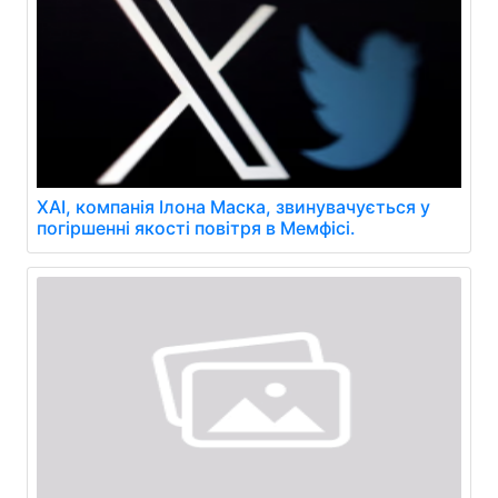
XAI, компанія Ілона Маска, звинувачується у
погіршенні якості повітря в Мемфісі.