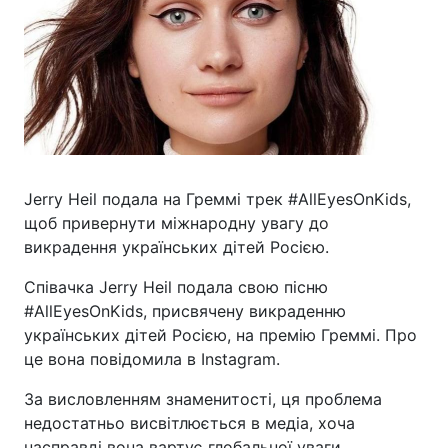
Jerry Heil подала на Греммі трек #AllEyesOnKids,
щоб привернути міжнародну увагу до
викрадення українських дітей Росією.
Співачка Jerry Heil подала свою пісню
#AllEyesOnKids, присвячену викраденню
українських дітей Росією, на премію Греммі. Про
це вона повідомила в Instagram.
За висловленням знаменитості, ця проблема
недостатньо висвітлюється в медіа, хоча
насправді вона вартує глобальної уваги.