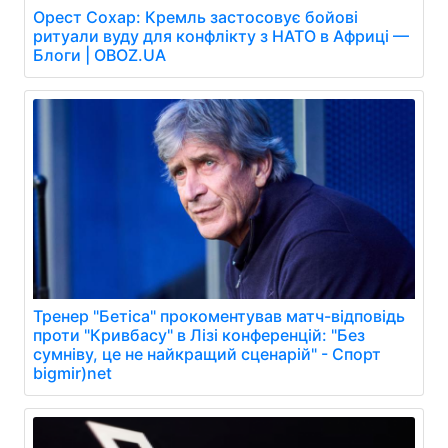
Орест Сохар: Кремль застосовує бойові
ритуали вуду для конфлікту з НАТО в Африці —
Блоги | OBOZ.UA
Тренер "Бетіса" прокоментував матч-відповідь
проти "Кривбасу" в Лізі конференцій: "Без
сумніву, це не найкращий сценарій" - Спорт
bigmir)net