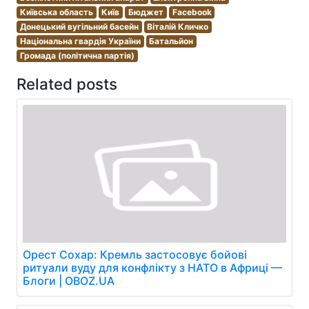
Київська область
Київ
Бюджет
Facebook
Донецький вугільний басейн
Віталій Кличко
Національна гвардія України
Батальйон
Громада (політична партія)
Related posts
Орест Сохар: Кремль застосовує бойові
ритуали вуду для конфлікту з НАТО в Африці —
Блоги | OBOZ.UA