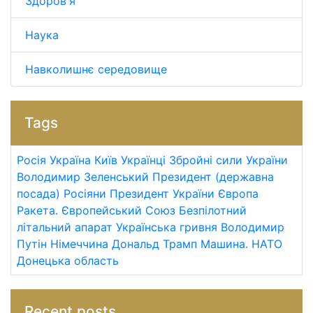
Здоров'я
Наука
Навколишнє середовище
Tags
Росія
Україна
Київ
Українці
Збройні сили України
Володимир Зеленський
Президент (державна
посада)
Росіяни
Президент України
Європа
Ракета.
Європейський Союз
Безпілотний
літальний апарат
Українська гривня
Володимир
Путін
Німеччина
Дональд Трамп
Машина.
НАТО
Донецька область
Recent posts