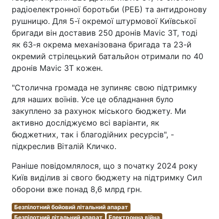
радіоелектронної боротьби (РЕБ) та антидронову
рушницю. Для 5-ї окремої штурмової Київської
бригади він доставив 250 дронів Mavic 3Т, тоді
як 63-я окрема механізована бригада та 23-й
окремий стрілецький батальйон отримали по 40
дронів Mavic 3Т кожен.
"Столична громада не зупиняє свою підтримку
для наших воїнів. Усе це обладнання було
закуплено за рахунок міського бюджету. Ми
активно досліджуємо всі варіанти, як
бюджетних, так і благодійних ресурсів", -
підкреслив Віталій Кличко.
Раніше повідомлялося, що з початку 2024 року
Київ виділив зі свого бюджету на підтримку Сил
оборони вже понад 8,6 млрд грн.
Безпілотний бойовий літальний апарат
Безпілотний літальний апарат
Електронна війна