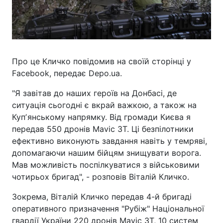
Про це Кличко повідомив на своїй сторінці у
Facebook, передає Depo.ua.
"Я завітав до наших героїв на Донбасі, де
ситуація сьогодні є вкрай важкою, а також на
Купʼянському напрямку. Від громади Києва я
передав 550 дронів Mavic 3Т. Ці безпілотники
ефективно виконують завдання навіть у темряві,
допомагаючи нашим бійцям знищувати ворога.
Мав можливість поспілкуватися з військовими
чотирьох бригад", - розповів Віталій Кличко.
Зокрема, Віталій Кличко передав 4-й бригаді
оперативного призначення "Рубіж" Національної
гвардії України 220 дронів Mavic 3Т, 10 систем