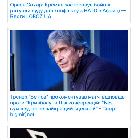
Орест Сохар: Кремль застосовує бойові
ритуали вуду для конфлікту з НАТО в Африці —
Блоги | OBOZ.UA
Тренер "Бетіса" прокоментував матч-відповідь
проти "Кривбасу" в Лізі конференцій: "Без
сумніву, це не найкращий сценарій" - Спорт
bigmir)net