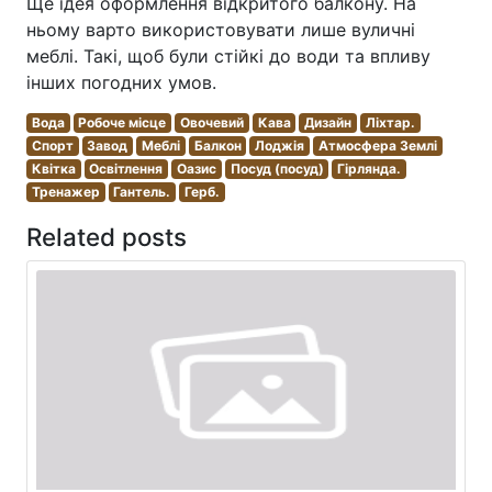
Ще ідея оформлення відкритого балкону. На
ньому варто використовувати лише вуличні
меблі. Такі, щоб були стійкі до води та впливу
інших погодних умов.
Вода
Робоче місце
Овочевий
Кава
Дизайн
Ліхтар.
Спорт
Завод
Меблі
Балкон
Лоджія
Атмосфера Землі
Квітка
Освітлення
Оазис
Посуд (посуд)
Гірлянда.
Тренажер
Гантель.
Герб.
Related posts