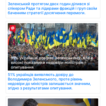
Зеленський протягом двох годин ділився зі
спікером Ради та лідерами фракцій і груп своїм
баченням стратегії досягнення перемоги.
51% українців виявляють довіру до
Володимира Зеленського, проте рівень
недовіри до міністрів залишається значним,
згідно з результатами опитування.